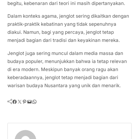
begitu, kebenaran dari teori ini masih dipertanyakan.
Dalam konteks agama, jenglot sering dikaitkan dengan
praktik-praktik kebatinan yang tidak sepenuhnya
diakui. Namun, bagi yang percaya, jenglot tetap
menjadi bagian dari tradisi dan keyakinan mereka.
Jenglot juga sering muncul dalam media massa dan
budaya populer, menunjukkan bahwa ia tetap relevan
di era modern. Meskipun banyak orang ragu akan
keberadaannya, jenglot tetap menjadi bagian dari
warisan budaya Nusantara yang unik dan menarik.
Facebook
Twitter
Pinterest
Mail
WhatsApp