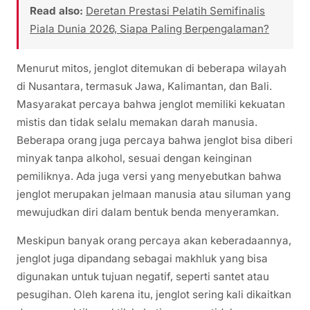
Read also:
Deretan Prestasi Pelatih Semifinalis
Piala Dunia 2026, Siapa Paling Berpengalaman?
Menurut mitos, jenglot ditemukan di beberapa wilayah
di Nusantara, termasuk Jawa, Kalimantan, dan Bali.
Masyarakat percaya bahwa jenglot memiliki kekuatan
mistis dan tidak selalu memakan darah manusia.
Beberapa orang juga percaya bahwa jenglot bisa diberi
minyak tanpa alkohol, sesuai dengan keinginan
pemiliknya. Ada juga versi yang menyebutkan bahwa
jenglot merupakan jelmaan manusia atau siluman yang
mewujudkan diri dalam bentuk benda menyeramkan.
Meskipun banyak orang percaya akan keberadaannya,
jenglot juga dipandang sebagai makhluk yang bisa
digunakan untuk tujuan negatif, seperti santet atau
pesugihan. Oleh karena itu, jenglot sering kali dikaitkan