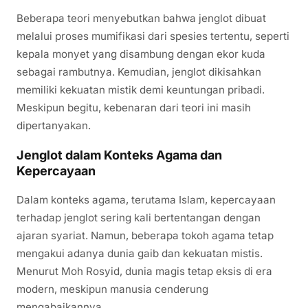
Beberapa teori menyebutkan bahwa jenglot dibuat
melalui proses mumifikasi dari spesies tertentu, seperti
kepala monyet yang disambung dengan ekor kuda
sebagai rambutnya. Kemudian, jenglot dikisahkan
memiliki kekuatan mistik demi keuntungan pribadi.
Meskipun begitu, kebenaran dari teori ini masih
dipertanyakan.
Jenglot dalam Konteks Agama dan
Kepercayaan
Dalam konteks agama, terutama Islam, kepercayaan
terhadap jenglot sering kali bertentangan dengan
ajaran syariat. Namun, beberapa tokoh agama tetap
mengakui adanya dunia gaib dan kekuatan mistis.
Menurut Moh Rosyid, dunia magis tetap eksis di era
modern, meskipun manusia cenderung
mengabaikannya.