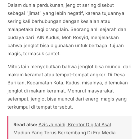
Dalam dunia perdukunan, jenglot sering disebut
sebagai “jimat” yang lebih negatif, karena tujuannya
sering kali berhubungan dengan kesialan atau
malapetaka bagi orang lain. Seorang ahli sejarah dan
budaya dari IAIN Kudus, Moh Rosyid, menjelaskan
bahwa jenglot bisa digunakan untuk berbagai tujuan
magis, termasuk santet.
Mitos lain menyebutkan bahwa jenglot bisa muncul dari
makam keramat atau tempat-tempat angker. Di Desa
Burikan, Kecamatan Kota, Kudus, misalnya, ditemukan
jenglot di makam keramat. Menurut masyarakat
setempat, jenglot bisa muncul dari energi magis yang
terkumpul di tempat tersebut.
Read also:
Azis Junaidi, Kreator Digital Asal
Madiun Yang Terus Berkembang Di Era Media