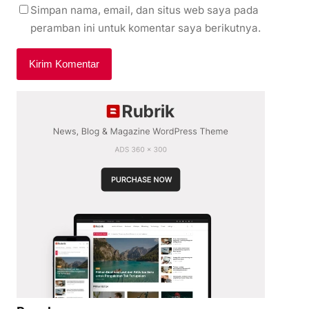
Simpan nama, email, dan situs web saya pada
peramban ini untuk komentar saya berikutnya.