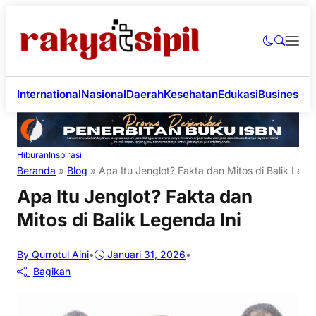
International
Nasional
Daerah
Kesehatan
Edukasi
Business
Li
Hiburan
Inspirasi
Beranda
»
Blog
»
Apa Itu Jenglot? Fakta dan Mitos di Balik Lege
Apa Itu Jenglot? Fakta dan
Mitos di Balik Legenda Ini
By Qurrotul Aini
•
Januari 31, 2026
•
Bagikan