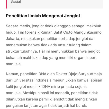
Sosial
Penelitian Ilmiah Mengenai Jenglot
Secara medis, jenglot tidak dianggap sebagai makhluk
hidup. Tim forensik Rumah Sakit Cipto Mangunkusumo,
Jakarta, melakukan penelitian terhadap jenglot dan
menemukan bahwa tidak ada unsur tulang dalam
struktur tubuhnya. Hal ini menunjukkan bahwa jenglot
bukanlah makhluk hidup yang memiliki organ seperti
manusia.
Namun, penelitian DNA oleh Dokter Djaja Surya Atmaja
dari Universitas Indonesia menunjukkan bahwa lapisan
kulit jenglot memiliki DNA mirip primata sejenis
manusia. Meskipun hasil ini menarik, penelitian tidak
dilanjutkan karena pemilik jenglot tidak mengizinkan
pengujian lanjutan agar tidak terjadi hal buruk.