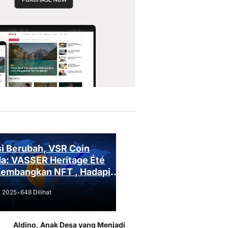
i Berubah, VSR Coin
a: VASSER Heritage Été
Kembangkan NFT , Hadapi
an Regulasi!
, 2025
•
648 Dilihat
Aldino, Anak Desa yang Menjadi