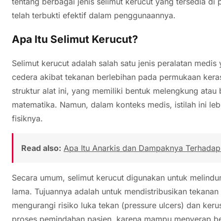
tentang berbagai jenis selimut kerucut yang tersedia d
telah terbukti efektif dalam penggunaannya.
Apa Itu Selimut Kerucut?
Selimut kerucut adalah salah satu jenis peralatan medis
cedera akibat tekanan berlebihan pada permukaan kera
struktur alat ini, yang memiliki bentuk melengkung atau
matematika. Namun, dalam konteks medis, istilah ini l
fisiknya.
Read also:
Apa Itu Anarkis dan Dampaknya Terhadap
Secara umum, selimut kerucut digunakan untuk melindu
lama. Tujuannya adalah untuk mendistribusikan tekanan 
mengurangi risiko luka tekan (pressure ulcers) dan keru
proses pemindahan pasien, karena mampu menyerap be