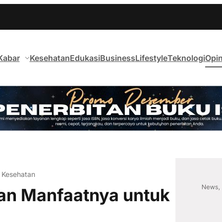
Kabar
Kesehatan
Edukasi
Business
Lifestyle
Teknologi
Opin
k Kesehatan
dan Manfaatnya untuk