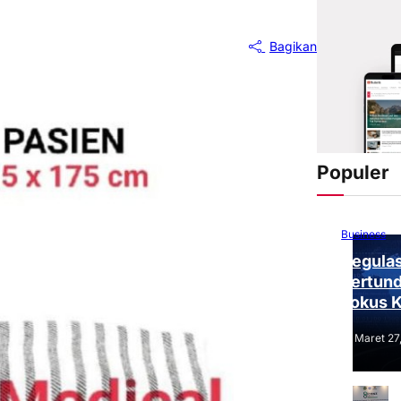
Bagikan
Populer
Business
Regulas
Tertund
Fokus 
Tantang
Maret 27