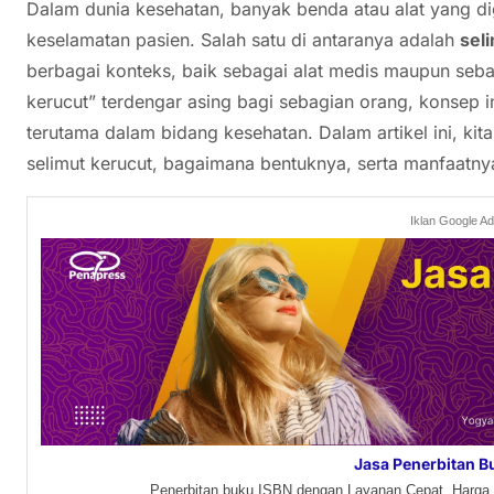
Dalam dunia kesehatan, banyak benda atau alat yang 
keselamatan pasien. Salah satu di antaranya adalah
sel
berbagai konteks, baik sebagai alat medis maupun sebaga
kerucut” terdengar asing bagi sebagian orang, konsep i
terutama dalam bidang kesehatan. Dalam artikel ini, ki
selimut kerucut, bagaimana bentuknya, serta manfaatny
Iklan Google A
Jasa Penerbitan B
Penerbitan buku ISBN dengan Layanan Cepat, Harga 