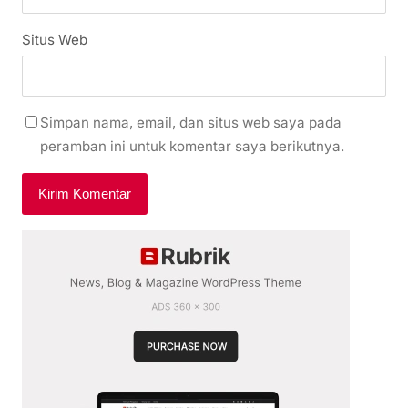
Situs Web
Simpan nama, email, dan situs web saya pada
peramban ini untuk komentar saya berikutnya.