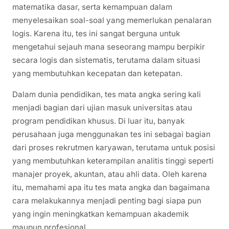
matematika dasar, serta kemampuan dalam
menyelesaikan soal-soal yang memerlukan penalaran
logis. Karena itu, tes ini sangat berguna untuk
mengetahui sejauh mana seseorang mampu berpikir
secara logis dan sistematis, terutama dalam situasi
yang membutuhkan kecepatan dan ketepatan.
Dalam dunia pendidikan, tes mata angka sering kali
menjadi bagian dari ujian masuk universitas atau
program pendidikan khusus. Di luar itu, banyak
perusahaan juga menggunakan tes ini sebagai bagian
dari proses rekrutmen karyawan, terutama untuk posisi
yang membutuhkan keterampilan analitis tinggi seperti
manajer proyek, akuntan, atau ahli data. Oleh karena
itu, memahami apa itu tes mata angka dan bagaimana
cara melakukannya menjadi penting bagi siapa pun
yang ingin meningkatkan kemampuan akademik
maupun profesional.