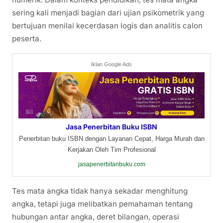
sering kali menjadi bagian dari ujian psikometrik yang
bertujuan menilai kecerdasan logis dan analitis calon
peserta.
Iklan Google Ads
Jasa Penerbitan Buku ISBN
Penerbitan buku ISBN dengan Layanan Cepat, Harga Murah dan
Kerjakan Oleh Tim Profesional
jasapenerbitanbuku.com
Tes mata angka tidak hanya sekadar menghitung
angka, tetapi juga melibatkan pemahaman tentang
hubungan antar angka, deret bilangan, operasi