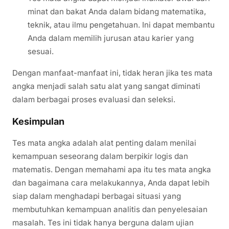
minat dan bakat Anda dalam bidang matematika,
teknik, atau ilmu pengetahuan. Ini dapat membantu
Anda dalam memilih jurusan atau karier yang
sesuai.
Dengan manfaat-manfaat ini, tidak heran jika tes mata
angka menjadi salah satu alat yang sangat diminati
dalam berbagai proses evaluasi dan seleksi.
Kesimpulan
Tes mata angka adalah alat penting dalam menilai
kemampuan seseorang dalam berpikir logis dan
matematis. Dengan memahami apa itu tes mata angka
dan bagaimana cara melakukannya, Anda dapat lebih
siap dalam menghadapi berbagai situasi yang
membutuhkan kemampuan analitis dan penyelesaian
masalah. Tes ini tidak hanya berguna dalam ujian