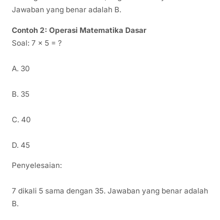
Jawaban yang benar adalah B.
Contoh 2: Operasi Matematika Dasar
Soal: 7 × 5 = ?
A. 30
B. 35
C. 40
D. 45
Penyelesaian:
7 dikali 5 sama dengan 35. Jawaban yang benar adalah
B.