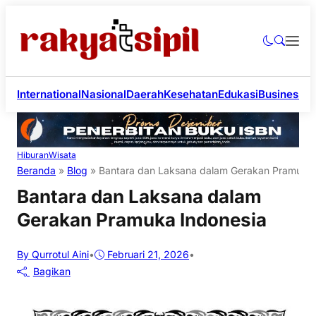
International
Nasional
Daerah
Kesehatan
Edukasi
Business
Li
Hiburan
Wisata
Beranda
»
Blog
»
Bantara dan Laksana dalam Gerakan Pramuka 
Bantara dan Laksana dalam
Gerakan Pramuka Indonesia
By Qurrotul Aini
•
Februari 21, 2026
•
Bagikan