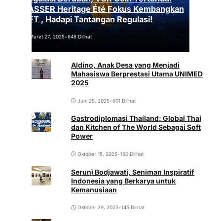
VASSER Heritage Été Fokus Kembangkan
NFT , Hadapi Tantangan Regulasi!
Maret 27, 2025
•
648 Dilihat
Aldino, Anak Desa yang Menjadi
Mahasiswa Berprestasi Utama UNIMED
2025
Juni 25, 2025
•
601 Dilihat
Gastrodiplomasi Thailand: Global Thai
dan Kitchen of The World Sebagai Soft
Power
Oktober 15, 2025
•
150 Dilihat
Seruni Bodjawati, Seniman Inspiratif
Indonesia yang Berkarya untuk
Kemanusiaan
Oktober 29, 2025
•
145 Dilihat