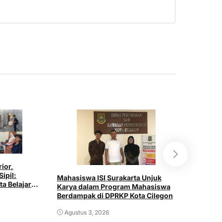
rior,
Mahasisw
Sipil:
Gelar Sos
Mahasiswa ISI Surakarta Unjuk
ta Belajar
“Aku Tum
Karya dalam Program Mahasiswa
ustri
SDN 020
Berdampak di DPRKP Kota Cilegon
Juli 30,
Agustus 3, 2026