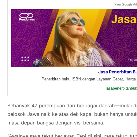
Iklan Google A
Jasa Penerbitan B
Penerbitan buku ISBN dengan Layanan Cepat, Harga 
jasapenerbitanbu
Sebanyak 47 perempuan dari berbagai daerah—mulai da
pelosok Jawa naik ke atas dek kapal bukan hanya untu
masa depan bangsa dengan visi bersama.
“Awalnya saya takut berlayar. Tapi di sini, rasa takut 