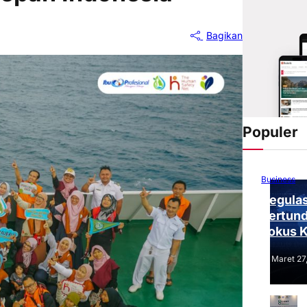
Bagikan
Populer
Business
Regulas
Tertund
Fokus 
Tantang
Maret 27