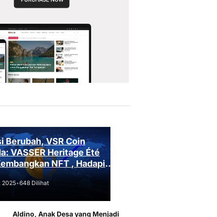
i Berubah, VSR Coin
a: VASSER Heritage Été
Kembangkan NFT , Hadapi
an Regulasi!
, 2025
•
648 Dilihat
Aldino, Anak Desa yang Menjadi