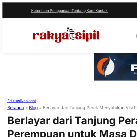
Ketentuan Penggunaan
Tentang Kami
Kontak
Edukasi
Nasional
Beranda
»
Blog
»
Berlayar dari Tanjung Perak Menyatukan Visi
Berlayar dari Tanjung Pe
Perempuan untuk Masa D