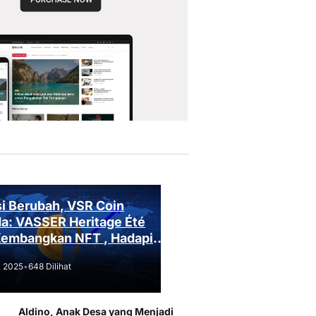
i Berubah, VSR Coin
a: VASSER Heritage Été
Kembangkan NFT , Hadapi
an Regulasi!
, 2025
•
648 Dilihat
Aldino, Anak Desa yang Menjadi