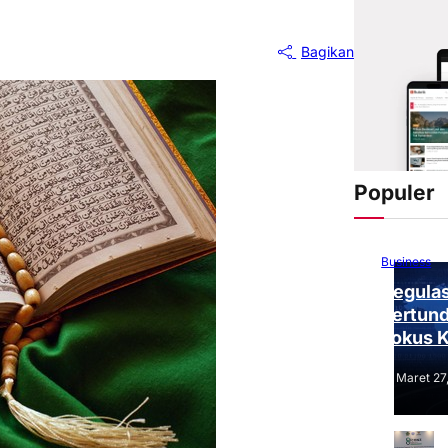
Bagikan
Populer
Business
Regulas
Tertund
Fokus 
Tantang
Maret 27