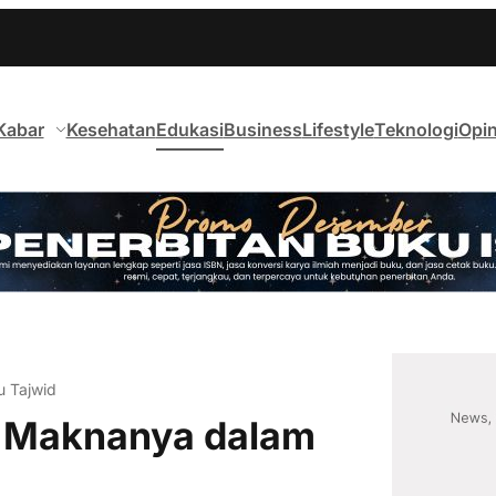
Kabar
Kesehatan
Edukasi
Business
Lifestyle
Teknologi
Opin
u Tajwid
n Maknanya dalam