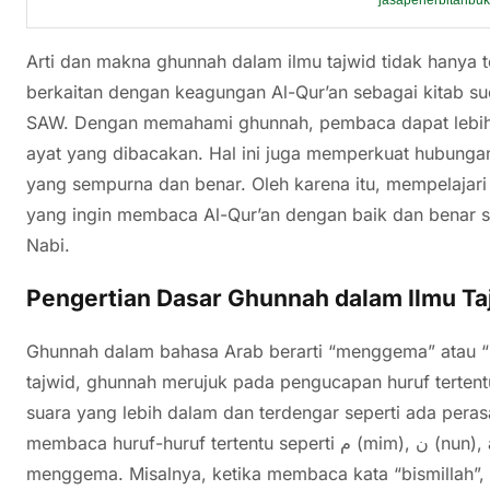
Arti dan makna ghunnah dalam ilmu tajwid tidak hanya t
berkaitan dengan keagungan Al-Qur’an sebagai kitab 
SAW. Dengan memahami ghunnah, pembaca dapat lebih
ayat yang dibacakan. Hal ini juga memperkuat hubunga
yang sempurna dan benar. Oleh karena itu, mempelajari
yang ingin membaca Al-Qur’an dengan baik dan benar s
Nabi.
Pengertian Dasar Ghunnah dalam Ilmu Ta
Ghunnah dalam bahasa Arab berarti “menggema” atau 
tajwid, ghunnah merujuk pada pengucapan huruf terte
suara yang lebih dalam dan terdengar seperti ada perasa
membaca huruf-huruf tertentu seperti م (mim), ن (nun), and ى (ya’) yang diucapkan dengan cara
menggema. Misalnya, ketika membaca kata “bismillah”, h