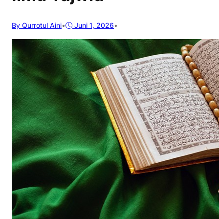
By Qurrotul Aini
•
Juni 1, 2026
•