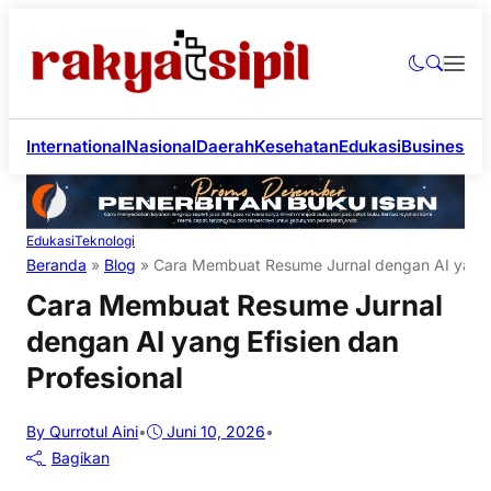
International
Nasional
Daerah
Kesehatan
Edukasi
Business
Li
Edukasi
Teknologi
Beranda
»
Blog
»
Cara Membuat Resume Jurnal dengan AI yang E
Cara Membuat Resume Jurnal
dengan AI yang Efisien dan
Profesional
By Qurrotul Aini
•
Juni 10, 2026
•
Bagikan