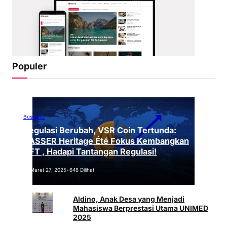
Populer
Business
Regulasi Berubah, VSR Coin Tertunda:
VASSER Heritage Été Fokus Kembangkan
NFT , Hadapi Tantangan Regulasi!
Maret 27, 2025
•
648 Dilihat
Aldino, Anak Desa yang Menjadi
Mahasiswa Berprestasi Utama UNIMED
2025