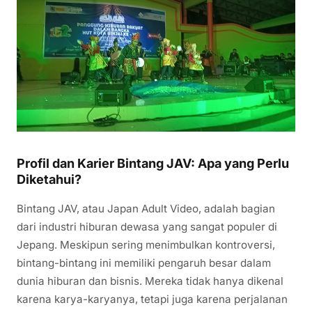
Profil dan Karier Bintang JAV: Apa yang Perlu
Diketahui?
Bintang JAV, atau Japan Adult Video, adalah bagian
dari industri hiburan dewasa yang sangat populer di
Jepang. Meskipun sering menimbulkan kontroversi,
bintang-bintang ini memiliki pengaruh besar dalam
dunia hiburan dan bisnis. Mereka tidak hanya dikenal
karena karya-karyanya, tetapi juga karena perjalanan