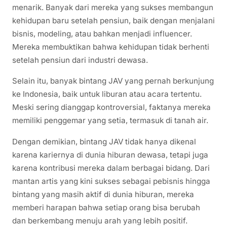
menarik. Banyak dari mereka yang sukses membangun
kehidupan baru setelah pensiun, baik dengan menjalani
bisnis, modeling, atau bahkan menjadi influencer.
Mereka membuktikan bahwa kehidupan tidak berhenti
setelah pensiun dari industri dewasa.
Selain itu, banyak bintang JAV yang pernah berkunjung
ke Indonesia, baik untuk liburan atau acara tertentu.
Meski sering dianggap kontroversial, faktanya mereka
memiliki penggemar yang setia, termasuk di tanah air.
Dengan demikian, bintang JAV tidak hanya dikenal
karena kariernya di dunia hiburan dewasa, tetapi juga
karena kontribusi mereka dalam berbagai bidang. Dari
mantan artis yang kini sukses sebagai pebisnis hingga
bintang yang masih aktif di dunia hiburan, mereka
memberi harapan bahwa setiap orang bisa berubah
dan berkembang menuju arah yang lebih positif.