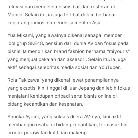
televisi dan mengelola bisnis bar dan restoran di
Manila. Selain itu, ia juga terlibat dalam berbagai
kegiatan promosi dan endorsement di Asia.
Yua Mikami, yang awalnya dikenal sebagai member
idol grup SKE48, pensiun dari dunia AV dan fokus pada
bisnis. Ia mendirikan brand fashion bernama “miyour’s”,
yang menjual pakaian dan aksesori. Selain itu, ia juga
aktif sebagai selebritas media sosial dan YouTuber.
Rola Takizawa, yang dikenal lewat penampilannya
yang eksotis, kini tinggal di luar Jepang dan lebih fokus
menjalani kehidupan pribadi serta bisnis online di
bidang kecantikan dan kesehatan.
Shunka Ayami, yang sukses di era AV-nya, kini aktif
membangun usaha di bidang kecantikan, termasuk lini
produk perawatan kulit dan makeup.