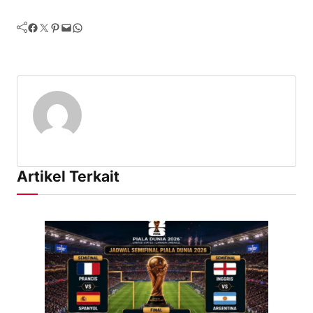
Facebook
Twitter
Pinterest
Mail
WhatsApp
Artikel Terkait