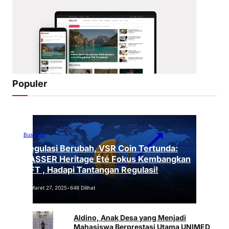
Populer
Business
Regulasi Berubah, VSR Coin Tertunda:
VASSER Heritage Été Fokus Kembangkan
NFT , Hadapi Tantangan Regulasi!
Maret 27, 2025
•
648 Dilihat
Aldino, Anak Desa yang Menjadi
Mahasiswa Berprestasi Utama UNIMED