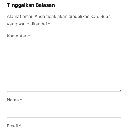
Tinggalkan Balasan
Alamat email Anda tidak akan dipublikasikan.
Ruas
yang wajib ditandai
*
Komentar
*
Nama
*
Email
*