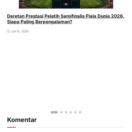
Deretan Prestasi Pelatih Semifinalis Piala Dunia 2026,
Siapa Paling Berpengalaman?
Juli 15, 2026
Komentar