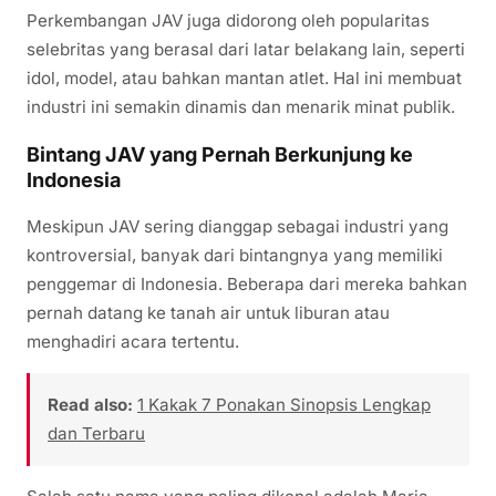
Perkembangan JAV juga didorong oleh popularitas
selebritas yang berasal dari latar belakang lain, seperti
idol, model, atau bahkan mantan atlet. Hal ini membuat
industri ini semakin dinamis dan menarik minat publik.
Bintang JAV yang Pernah Berkunjung ke
Indonesia
Meskipun JAV sering dianggap sebagai industri yang
kontroversial, banyak dari bintangnya yang memiliki
penggemar di Indonesia. Beberapa dari mereka bahkan
pernah datang ke tanah air untuk liburan atau
menghadiri acara tertentu.
Read also:
1 Kakak 7 Ponakan Sinopsis Lengkap
dan Terbaru