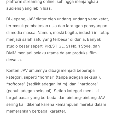
platform streaming online, sehingga menjangkau
audiens yang lebih luas.
Di Jepang, JAV diatur oleh undang-undang yang ketat,
termasuk pembatasan usia dan larangan penayangan
di media massa. Namun, meski begitu, industri ini tetap
menjadi salah satu yang terbesar di dunia. Banyak
studio besar seperti PRESTIGE, S1 No. 1 Style, dan
DMM menjadi pelaku utama dalam produksi film
dewasa.
Konten JAV umumnya dibagi menjadi beberapa
kategori, seperti “normal” (tanpa adegan seksual),
“softcore” (sedikit adegan intim), dan “hardcore”
(penuh adegan seksual). Setiap kategori memiliki
target pasar yang berbeda, dan bintang-bintang JAV
sering kali dikenal karena kemampuan mereka dalam
memerankan berbagai karakter.