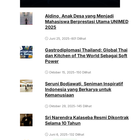
Aldino, Anak Desa yang Menjadi
Mahasiswa Berprestasi Utama UNIMED
2025
Juni 25, 2025
•
601 Dilihat
Gastrodiplomasi Thailand: Global Thai
dan Kitchen of The World Sebagai Soft
Power
Oktober 15, 2025
•
150 Dilihat
Seruni Bodjawati, Seniman Inspiratif
Indonesia yang Berkarya untuk
Kemanusiaan
Oktober 29, 2025
•
145 Dilihat
Sri Narendra Kalaseba Resmi Dikontrak
Selama 10 Tahun
Juni 6, 2025
•
132 Dilihat