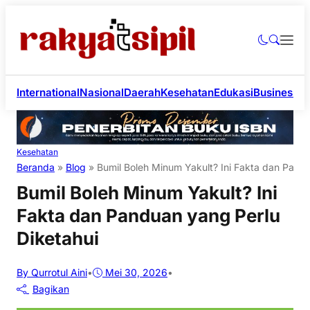
International
Nasional
Daerah
Kesehatan
Edukasi
Business
Li
Kesehatan
Beranda
»
Blog
»
Bumil Boleh Minum Yakult? Ini Fakta dan Pandu
Bumil Boleh Minum Yakult? Ini
Fakta dan Panduan yang Perlu
Diketahui
By Qurrotul Aini
•
Mei 30, 2026
•
Bagikan