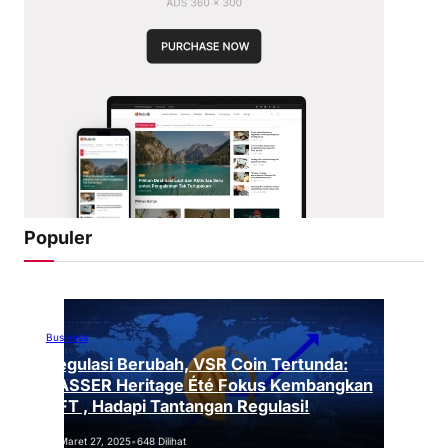
Populer
Business
Regulasi Berubah, VSR Coin Tertunda:
VASSER Heritage Été Fokus Kembangkan
NFT , Hadapi Tantangan Regulasi!
Maret 27, 2025
•
648 Dilihat