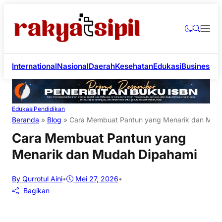
International
Nasional
Daerah
Kesehatan
Edukasi
Business
Li
Edukasi
Pendidikan
Beranda
»
Blog
»
Cara Membuat Pantun yang Menarik dan Mud
Cara Membuat Pantun yang
Menarik dan Mudah Dipahami
By Qurrotul Aini
•
Mei 27, 2026
•
Bagikan