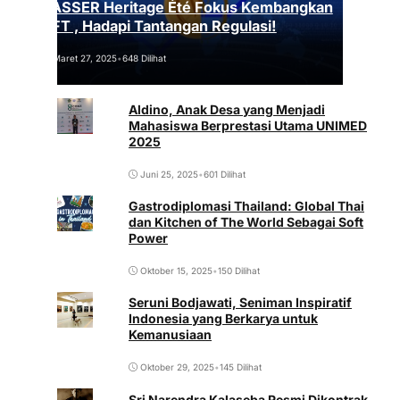
VASSER Heritage Été Fokus Kembangkan
NFT , Hadapi Tantangan Regulasi!
Maret 27, 2025
•
648 Dilihat
Aldino, Anak Desa yang Menjadi
Mahasiswa Berprestasi Utama UNIMED
2025
Juni 25, 2025
•
601 Dilihat
Gastrodiplomasi Thailand: Global Thai
dan Kitchen of The World Sebagai Soft
Power
Oktober 15, 2025
•
150 Dilihat
Seruni Bodjawati, Seniman Inspiratif
Indonesia yang Berkarya untuk
Kemanusiaan
Oktober 29, 2025
•
145 Dilihat
Sri Narendra Kalaseba Resmi Dikontrak