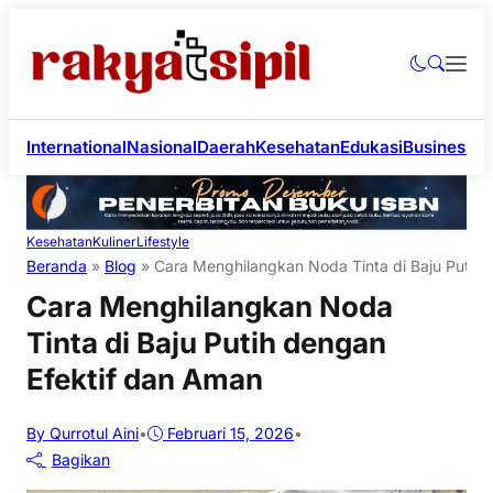
International
Nasional
Daerah
Kesehatan
Edukasi
Business
Li
Kesehatan
Kuliner
Lifestyle
Beranda
»
Blog
»
Cara Menghilangkan Noda Tinta di Baju Putih 
Cara Menghilangkan Noda
Tinta di Baju Putih dengan
Efektif dan Aman
By Qurrotul Aini
•
Februari 15, 2026
•
Bagikan