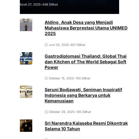
Maret 27, 2025
•
648 Dilihat
Aldino, Anak Desa yang Menjadi
Mahasiswa Berprestasi Utama UNIMED
2025
Juni 25, 2025
•
601 Dilihat
Gastrodiplomasi Thailand: Global Thai
dan Kitchen of The World Sebagai Soft
Power
Oktober 15, 2025
•
150 Dilihat
Seruni Bodjawati, Seniman Inspiratif
Indonesia yang Berkarya untuk
Kemanusiaan
Oktober 29, 2025
•
145 Dilihat
Sri Narendra Kalaseba Resmi Dikontrak
Selama 10 Tahun