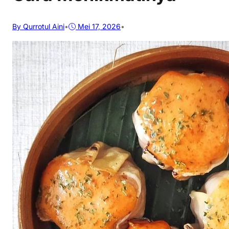
By Qurrotul Aini
•
Mei 17, 2026
•