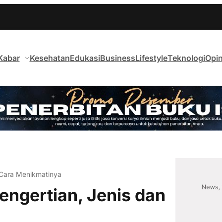
Kabar
Kesehatan
Edukasi
Business
Lifestyle
Teknologi
Opin
 Cara Menikmatinya
ngertian, Jenis dan