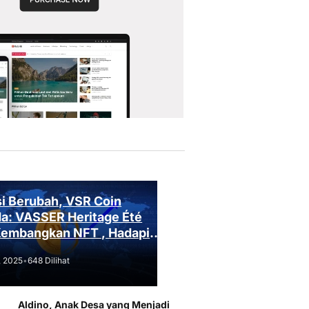
i Berubah, VSR Coin
a: VASSER Heritage Été
Kembangkan NFT , Hadapi
an Regulasi!
, 2025
•
648 Dilihat
Aldino, Anak Desa yang Menjadi