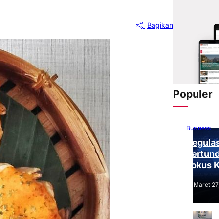
Bagikan
Populer
Business
Regulas
Tertund
Fokus 
Tantang
Maret 27