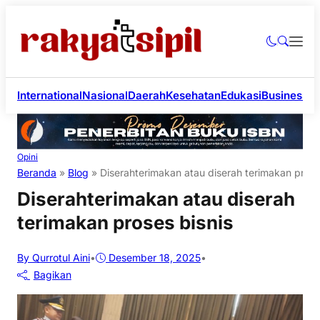
International
Nasional
Daerah
Kesehatan
Edukasi
Business
Li
Opini
Beranda
»
Blog
»
Diserahterimakan atau diserah terimakan prose
Diserahterimakan atau diserah
terimakan proses bisnis
By Qurrotul Aini
•
Desember 18, 2025
•
Bagikan