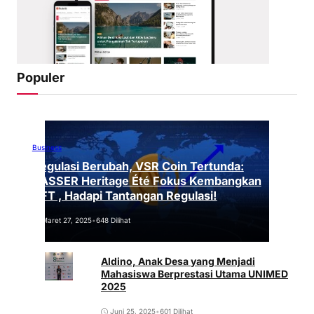
Populer
Business
Regulasi Berubah, VSR Coin Tertunda:
VASSER Heritage Été Fokus Kembangkan
NFT , Hadapi Tantangan Regulasi!
Maret 27, 2025
•
648 Dilihat
Aldino, Anak Desa yang Menjadi
Mahasiswa Berprestasi Utama UNIMED
2025
Juni 25, 2025
•
601 Dilihat