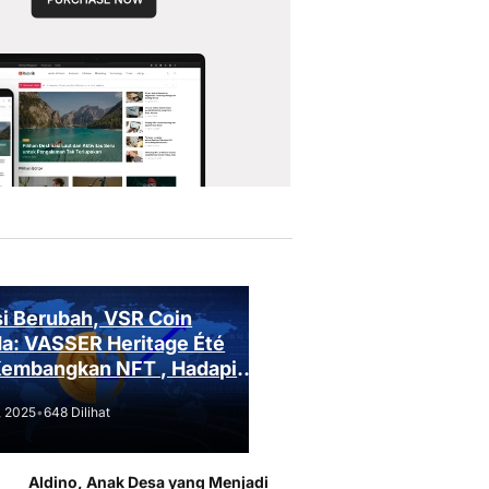
i Berubah, VSR Coin
a: VASSER Heritage Été
Kembangkan NFT , Hadapi
an Regulasi!
, 2025
•
648 Dilihat
Aldino, Anak Desa yang Menjadi