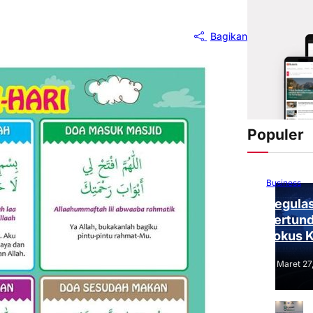
Bagikan
Populer
Business
Regulas
Tertund
Fokus 
Tantang
Maret 27