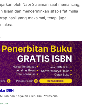
iajarkan oleh Nabi Sulaiman saat memancing,
n Islam dan mencerminkan sifat-sifat mulia
rap hasil yang maksimal, tetapi juga
rmakna.
ds
uku ISBN
Murah dan Kerjakan Oleh Tim Profesional
ku.com