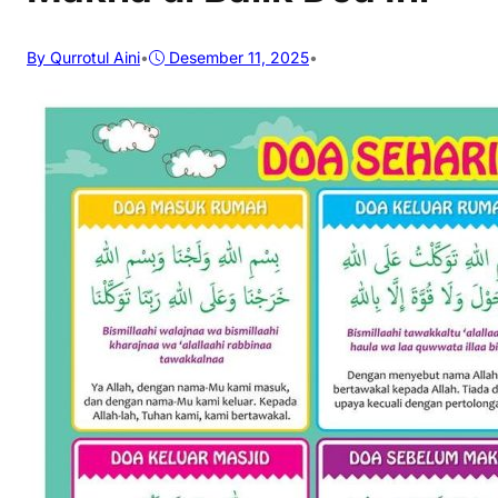
By Qurrotul Aini
•
Desember 11, 2025
•