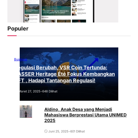
Populer
Business
Regulasi Berubah, VSR Coin Tertunda:
VASSER Heritage Été Fokus Kembangkan
NFT , Hadapi Tantangan Regulasi!
Maret 27, 2025
•
648 Dilihat
Aldino, Anak Desa yang Menjadi
Mahasiswa Berprestasi Utama UNIMED
2025
Juni 25, 2025
•
601 Dilihat