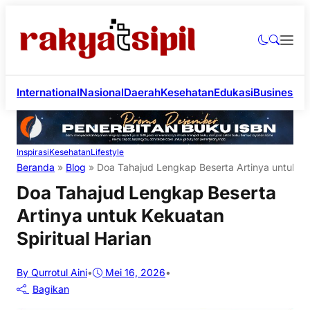
International
Nasional
Daerah
Kesehatan
Edukasi
Business
Li
Inspirasi
Kesehatan
Lifestyle
Beranda
»
Blog
»
Doa Tahajud Lengkap Beserta Artinya untuk Kek
Doa Tahajud Lengkap Beserta
Artinya untuk Kekuatan
Spiritual Harian
By Qurrotul Aini
•
Mei 16, 2026
•
Bagikan