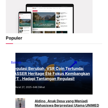
Populer
Business
Regulasi Berubah, VSR Coin Tertunda:
VASSER Heritage Été Fokus Kembangkan
NFT , Hadapi Tantangan Regulasi!
Maret 27, 2025
•
648 Dilihat
Aldino, Anak Desa yang Menjadi
Mahasiswa Berprestasi Utama UNIMED