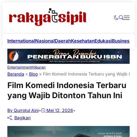
International
Nasional
Daerah
Kesehatan
Edukasi
Business
Li
Entertainment
Hiburan
Beranda
»
Blog
»
Film Komedi Indonesia Terbaru yang Wajib Dito
Film Komedi Indonesia Terbaru
yang Wajib Ditonton Tahun Ini
By Qurrotul Aini
•
Mei 12, 2026
•
Bagikan