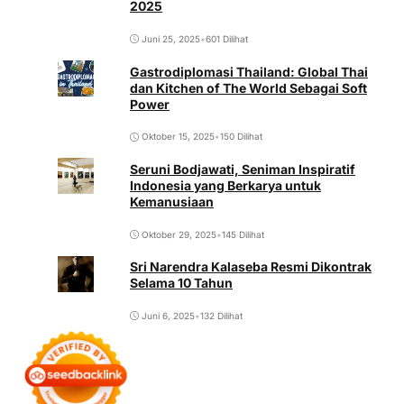
2025
Juni 25, 2025
•
601 Dilihat
Gastrodiplomasi Thailand: Global Thai
dan Kitchen of The World Sebagai Soft
Power
Oktober 15, 2025
•
150 Dilihat
Seruni Bodjawati, Seniman Inspiratif
Indonesia yang Berkarya untuk
Kemanusiaan
Oktober 29, 2025
•
145 Dilihat
Sri Narendra Kalaseba Resmi Dikontrak
Selama 10 Tahun
Juni 6, 2025
•
132 Dilihat