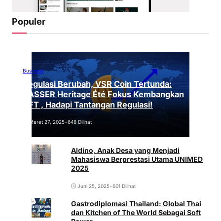
Populer
Business
Regulasi Berubah, VSR Coin Tertunda:
VASSER Heritage Été Fokus Kembangkan
NFT , Hadapi Tantangan Regulasi!
Maret 27, 2025
•
648 Dilihat
Aldino, Anak Desa yang Menjadi
Mahasiswa Berprestasi Utama UNIMED
2025
Juni 25, 2025
•
601 Dilihat
Gastrodiplomasi Thailand: Global Thai
dan Kitchen of The World Sebagai Soft