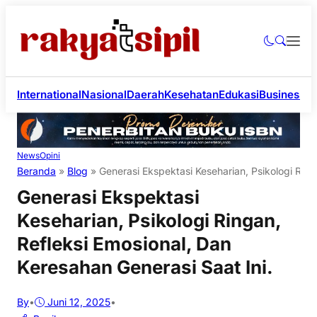
International
Nasional
Daerah
Kesehatan
Edukasi
Business
Li
News
Opini
Beranda
»
Blog
»
Generasi Ekspektasi Keseharian, Psikologi Ring
Generasi Ekspektasi
Keseharian, Psikologi Ringan,
Refleksi Emosional, Dan
Keresahan Generasi Saat Ini.
By
•
Juni 12, 2025
•