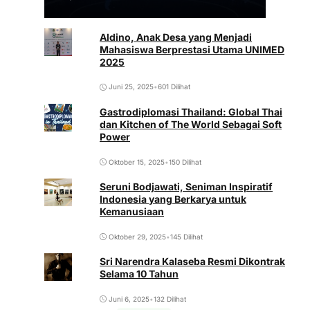
Aldino, Anak Desa yang Menjadi
Mahasiswa Berprestasi Utama UNIMED
2025
Juni 25, 2025
•
601 Dilihat
Gastrodiplomasi Thailand: Global Thai
dan Kitchen of The World Sebagai Soft
Power
Oktober 15, 2025
•
150 Dilihat
Seruni Bodjawati, Seniman Inspiratif
Indonesia yang Berkarya untuk
Kemanusiaan
Oktober 29, 2025
•
145 Dilihat
Sri Narendra Kalaseba Resmi Dikontrak
Selama 10 Tahun
Juni 6, 2025
•
132 Dilihat