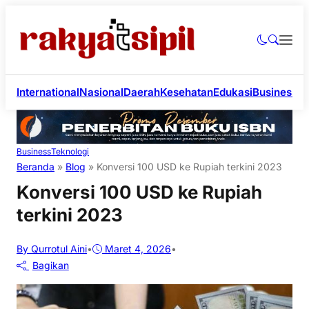
International
Nasional
Daerah
Kesehatan
Edukasi
Business
Li
Business
Teknologi
Beranda
»
Blog
»
Konversi 100 USD ke Rupiah terkini 2023
Konversi 100 USD ke Rupiah
terkini 2023
By Qurrotul Aini
•
Maret 4, 2026
•
Bagikan