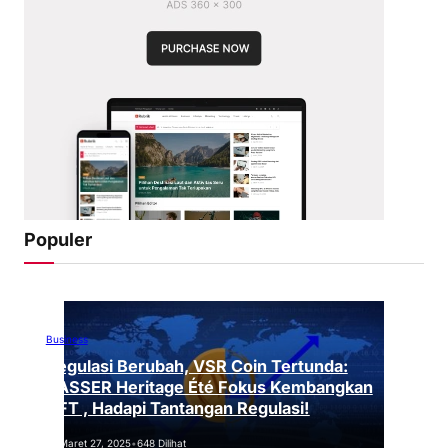
Populer
Business
Regulasi Berubah, VSR Coin Tertunda:
VASSER Heritage Été Fokus Kembangkan
NFT , Hadapi Tantangan Regulasi!
Maret 27, 2025
•
648 Dilihat