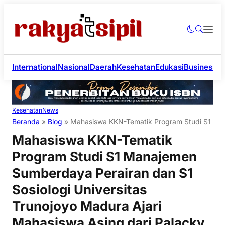
International
Nasional
Daerah
Kesehatan
Edukasi
Business
Li
Kesehatan
News
Beranda
»
Blog
»
Mahasiswa KKN-Tematik Program Studi S1 Mana
Mahasiswa KKN-Tematik
Program Studi S1 Manajemen
Sumberdaya Perairan dan S1
Sosiologi Universitas
Trunojoyo Madura Ajari
Mahasiswa Asing dari Palacky