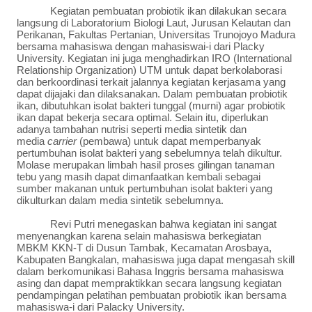
Kegiatan pembuatan probiotik ikan dilakukan secara
langsung di Laboratorium Biologi Laut, Jurusan Kelautan dan
Perikanan, Fakultas Pertanian, Universitas Trunojoyo Madura
bersama mahasiswa dengan mahasiswai-i dari Placky
University. Kegiatan ini juga menghadirkan IRO (International
Relationship Organization) UTM untuk dapat berkolaborasi
dan berkoordinasi terkait jalannya kegiatan kerjasama yang
dapat dijajaki dan dilaksanakan. Dalam pembuatan probiotik
ikan, dibutuhkan isolat bakteri tunggal (murni) agar probiotik
ikan dapat bekerja secara optimal. Selain itu, diperlukan
adanya tambahan nutrisi seperti media sintetik dan
media
carrier
(pembawa) untuk dapat memperbanyak
pertumbuhan isolat bakteri yang sebelumnya telah dikultur.
Molase merupakan limbah hasil proses gilingan tanaman
tebu yang masih dapat dimanfaatkan kembali sebagai
sumber makanan untuk pertumbuhan isolat bakteri yang
dikulturkan dalam media sintetik sebelumnya.
Revi Putri
menegaskan bahwa kegiatan ini sangat
menyenangkan karena selain mahasiswa berkegiatan
MBKM KKN-T di Dusun Tambak, Kecamatan Arosbaya,
Kabupaten Bangkalan, mahasiswa juga dapat mengasah skill
dalam berkomunikasi Bahasa Inggris bersama mahasiswa
asing dan dapat mempraktikkan secara langsung kegiatan
pendampingan pelatihan pembuatan probiotik ikan bersama
mahasiswa-i dari Palacky University.