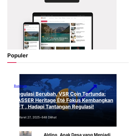
Populer
Business
Regulasi Berubah, VSR Coin Tertunda:
VASSER Heritage Été Fokus Kembangkan
NFT , Hadapi Tantangan Regulasi!
Maret 27, 2025
•
648 Dilihat
Aldino, Anak Desa yang Menjadi