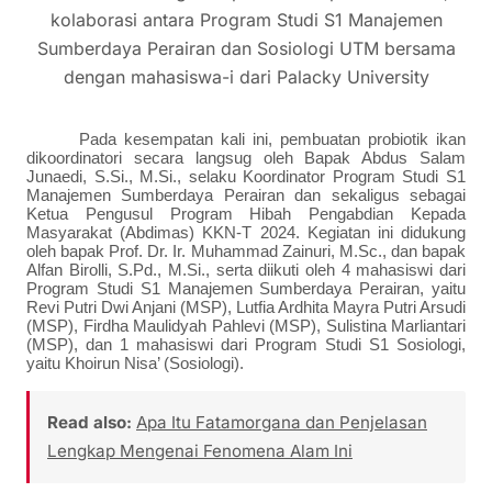
kolaborasi antara Program Studi S1 Manajemen
Sumberdaya Perairan dan Sosiologi UTM bersama
dengan mahasiswa-i dari Palacky University
Pada kesempatan kali ini, pembuatan probiotik ikan
dikoordinatori secara langsug oleh Bapak Abdus Salam
Junaedi, S.Si., M.Si., selaku Koordinator Program Studi S1
Manajemen Sumberdaya Perairan dan sekaligus sebagai
Ketua Pengusul Program Hibah Pengabdian Kepada
Masyarakat (Abdimas) KKN-T 2024. Kegiatan ini didukung
oleh bapak Prof. Dr. Ir. Muhammad Zainuri, M.Sc., dan bapak
Alfan Birolli, S.Pd., M.Si., serta diikuti oleh 4 mahasiswi dari
Program Studi S1 Manajemen Sumberdaya Perairan, yaitu
Revi Putri Dwi Anjani (MSP), Lutfia Ardhita Mayra Putri Arsudi
(MSP), Firdha Maulidyah Pahlevi (MSP), Sulistina Marliantari
(MSP), dan 1 mahasiswi dari Program Studi S1 Sosiologi,
yaitu Khoirun Nisa’ (Sosiologi).
Read also:
Apa Itu Fatamorgana dan Penjelasan
Lengkap Mengenai Fenomena Alam Ini