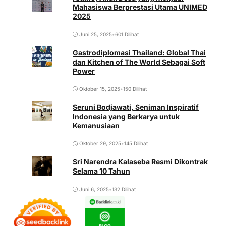
Mahasiswa Berprestasi Utama UNIMED
2025
Juni 25, 2025
•
601 Dilihat
Gastrodiplomasi Thailand: Global Thai
dan Kitchen of The World Sebagai Soft
Power
Oktober 15, 2025
•
150 Dilihat
Seruni Bodjawati, Seniman Inspiratif
Indonesia yang Berkarya untuk
Kemanusiaan
Oktober 29, 2025
•
145 Dilihat
Sri Narendra Kalaseba Resmi Dikontrak
Selama 10 Tahun
Juni 6, 2025
•
132 Dilihat