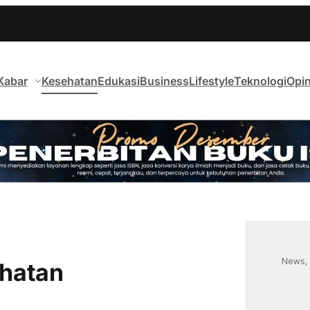
Kabar
Kesehatan
Edukasi
Business
Lifestyle
Teknologi
Opin
ehatan