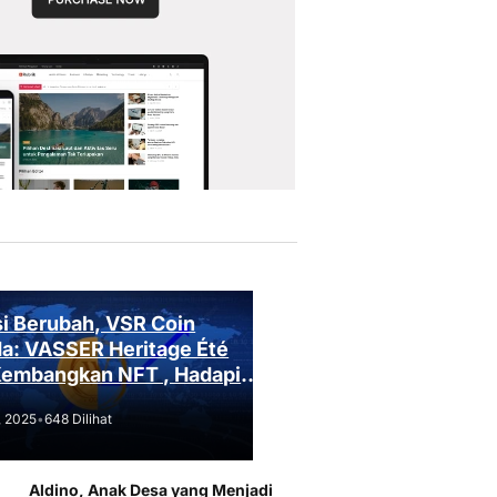
i Berubah, VSR Coin
a: VASSER Heritage Été
Kembangkan NFT , Hadapi
an Regulasi!
, 2025
•
648 Dilihat
Aldino, Anak Desa yang Menjadi