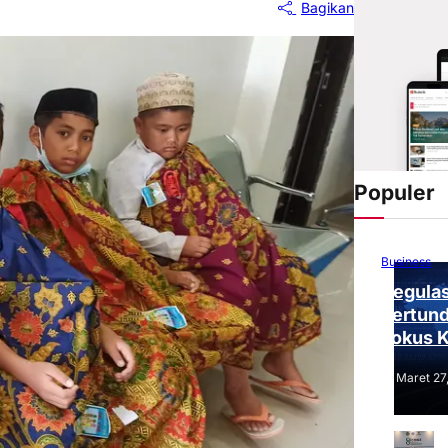
Bagikan
Populer
Business
Regulas
Tertund
Fokus 
Tantang
Maret 27