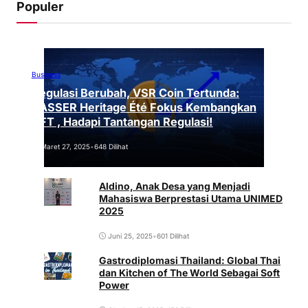
Populer
Business
Regulasi Berubah, VSR Coin Tertunda:
VASSER Heritage Été Fokus Kembangkan
NFT , Hadapi Tantangan Regulasi!
Maret 27, 2025
•
648 Dilihat
Aldino, Anak Desa yang Menjadi
Mahasiswa Berprestasi Utama UNIMED
2025
Juni 25, 2025
•
601 Dilihat
Gastrodiplomasi Thailand: Global Thai
dan Kitchen of The World Sebagai Soft
Power