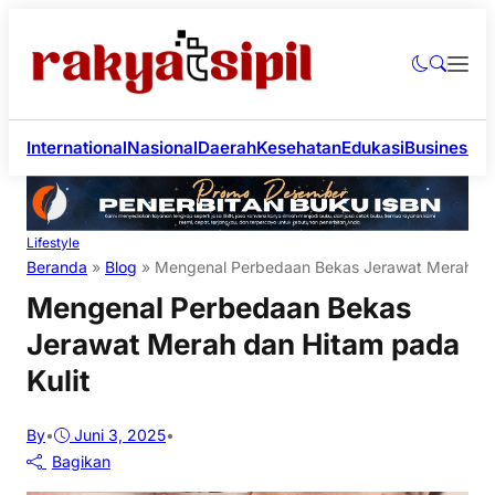
International
Nasional
Daerah
Kesehatan
Edukasi
Business
Li
Lifestyle
Beranda
»
Blog
»
Mengenal Perbedaan Bekas Jerawat Merah dan
Mengenal Perbedaan Bekas
Jerawat Merah dan Hitam pada
Kulit
By
•
Juni 3, 2025
•
Bagikan