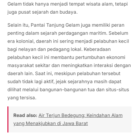
Gelam tidak hanya menjadi tempat wisata alam, tetapi
juga pusat sejarah dan budaya.
Selain itu, Pantai Tanjung Gelam juga memiliki peran
penting dalam sejarah perdagangan maritim. Sebelum
era kolonial, daerah ini sering menjadi pelabuhan kecil
bagi nelayan dan pedagang lokal. Keberadaan
pelabuhan kecil ini membantu pertumbuhan ekonomi
masyarakat sekitar dan meningkatkan interaksi dengan
daerah lain. Saat ini, meskipun pelabuhan tersebut
sudah tidak lagi aktif, jejak sejarahnya masih dapat
dilihat melalui bangunan-bangunan tua dan situs-situs
yang tersisa.
Read also:
Air Terjun Bedegung: Keindahan Alam
yang Menakjubkan di Jawa Barat