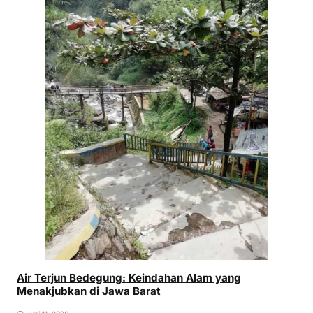
Air Terjun Bedegung: Keindahan Alam yang
Menakjubkan di Jawa Barat