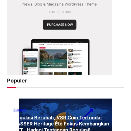
Populer
Business
Regulasi Berubah, VSR Coin Tertunda:
VASSER Heritage Été Fokus Kembangkan
NFT , Hadapi Tantangan Regulasi!