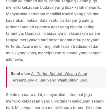
Selain keindahan alam, Pantai Tanjung Gelam juga
memiliki kekayaan budaya yang tidak kalah menarik.
Masyarakat setempat memiliki tradisi yang unik dan
kaya akan makna. Salah satu tradisi yang paling
terkenal adalah upacara adat yang digelar setiap
tahunnya. Upacara ini biasanya dilaksanakan dalam
rangka merayakan hari besar agama atau perayaan
tertentu. Acara ini diiringi oleh tarian tradisional dan
musik yang khas, menciptakan suasana yang sangat
istimewa.
Read also:
Air Terjun Setatah Wisata Alam
Tersembunyi di Bali yang Wajib Dikunjungi
Selain upacara adat, masyarakat setempat juga
memiliki kebiasaan yang unik dalam kehidupan sehari-
hari. Misalnya, mereka memiliki cara tersendiri dalam