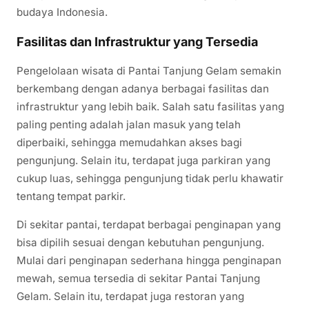
budaya Indonesia.
Fasilitas dan Infrastruktur yang Tersedia
Pengelolaan wisata di Pantai Tanjung Gelam semakin
berkembang dengan adanya berbagai fasilitas dan
infrastruktur yang lebih baik. Salah satu fasilitas yang
paling penting adalah jalan masuk yang telah
diperbaiki, sehingga memudahkan akses bagi
pengunjung. Selain itu, terdapat juga parkiran yang
cukup luas, sehingga pengunjung tidak perlu khawatir
tentang tempat parkir.
Di sekitar pantai, terdapat berbagai penginapan yang
bisa dipilih sesuai dengan kebutuhan pengunjung.
Mulai dari penginapan sederhana hingga penginapan
mewah, semua tersedia di sekitar Pantai Tanjung
Gelam. Selain itu, terdapat juga restoran yang