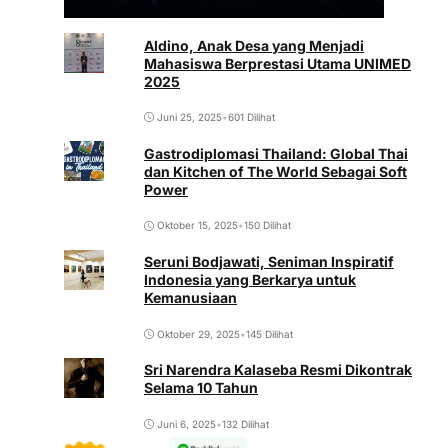
Aldino, Anak Desa yang Menjadi
Mahasiswa Berprestasi Utama UNIMED
2025
Juni 25, 2025
•
601 Dilihat
Gastrodiplomasi Thailand: Global Thai
dan Kitchen of The World Sebagai Soft
Power
Oktober 15, 2025
•
150 Dilihat
Seruni Bodjawati, Seniman Inspiratif
Indonesia yang Berkarya untuk
Kemanusiaan
Oktober 29, 2025
•
145 Dilihat
Sri Narendra Kalaseba Resmi Dikontrak
Selama 10 Tahun
Juni 6, 2025
•
132 Dilihat