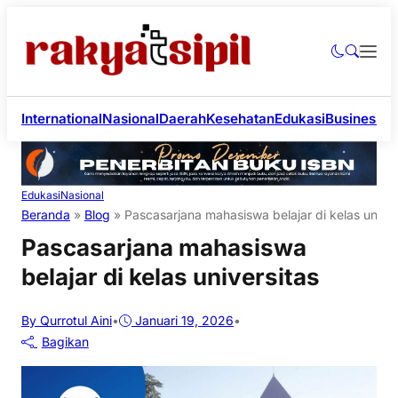
International
Nasional
Daerah
Kesehatan
Edukasi
Business
Li
Edukasi
Nasional
Beranda
»
Blog
»
Pascasarjana mahasiswa belajar di kelas univer
Pascasarjana mahasiswa
belajar di kelas universitas
By Qurrotul Aini
•
Januari 19, 2026
•
Bagikan