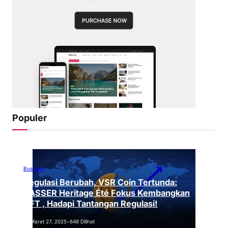
Populer
Business
Regulasi Berubah, VSR Coin Tertunda:
VASSER Heritage Été Fokus Kembangkan
NFT , Hadapi Tantangan Regulasi!
Maret 27, 2025
•
648 Dilihat