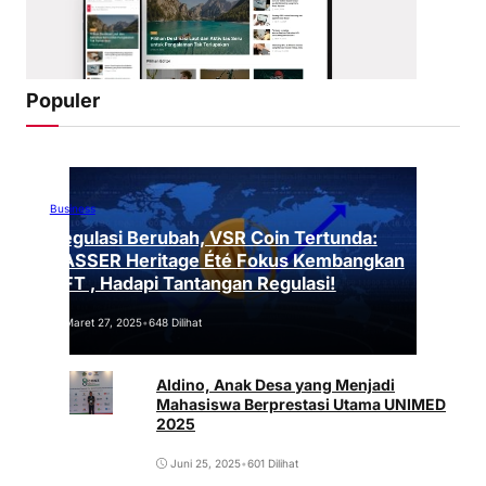
Populer
Business
Regulasi Berubah, VSR Coin Tertunda:
VASSER Heritage Été Fokus Kembangkan
NFT , Hadapi Tantangan Regulasi!
Maret 27, 2025
•
648 Dilihat
Aldino, Anak Desa yang Menjadi
Mahasiswa Berprestasi Utama UNIMED
2025
Juni 25, 2025
•
601 Dilihat