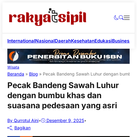
International
Nasional
Daerah
Kesehatan
Edukasi
Business
Li
Wisata
Beranda
»
Blog
»
Pecak Bandeng Sawah Luhur dengan bumbu kh
Pecak Bandeng Sawah Luhur
dengan bumbu khas dan
suasana pedesaan yang asri
By Qurrotul Aini
•
Desember 9, 2025
•
Bagikan