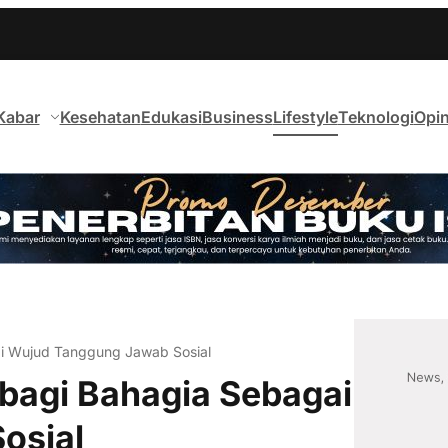
Kabar
Kesehatan
Edukasi
Business
Lifestyle
Teknologi
Opin
ai Wujud Tanggung Jawab Sosial
rbagi Bahagia Sebagai
osial