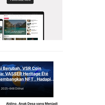
i Berubah, VSR Coin
a: VASSER Heritage Été
Kembangkan NFT , Hadapi
an Regulasi!
, 2025
•
648 Dilihat
Aldino, Anak Desa yang Menjadi