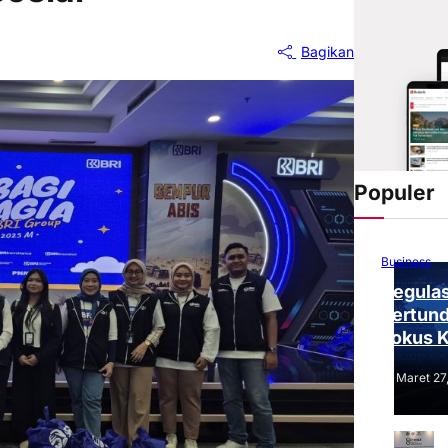
Bagikan
Populer
Business
Regulas
Tertund
Fokus 
Tantang
Maret 27