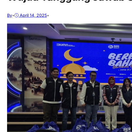
By
•
April 14, 2025
•