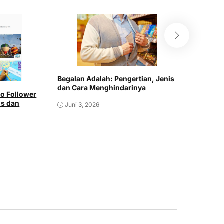
Begalan Adalah: Pengertian, Jenis
Berdamai 
dan Cara Menghindarinya
Langkah 
o Follower
Kesejaht
is dan
Juni 3, 2026
Juni 2, 