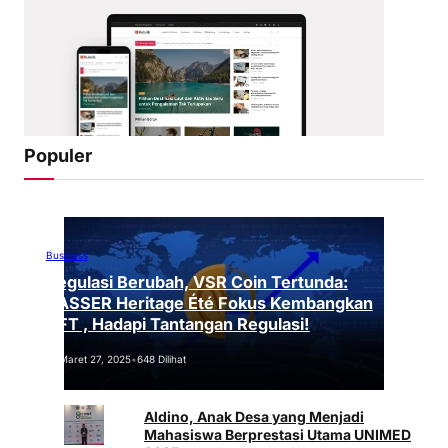
Populer
Business
Regulasi Berubah, VSR Coin Tertunda:
VASSER Heritage Été Fokus Kembangkan
NFT , Hadapi Tantangan Regulasi!
Maret 27, 2025
•
648 Dilihat
Aldino, Anak Desa yang Menjadi
Mahasiswa Berprestasi Utama UNIMED