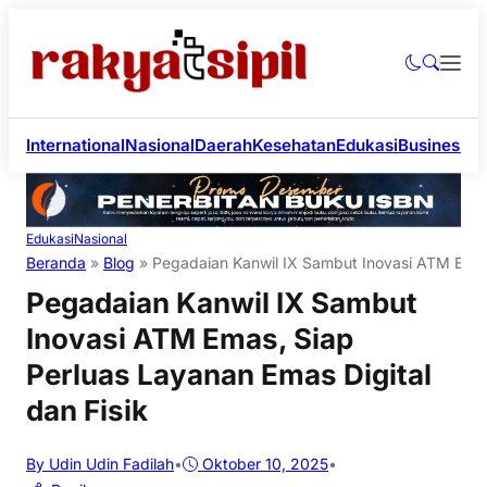
International
Nasional
Daerah
Kesehatan
Edukasi
Business
Li
Edukasi
Nasional
Beranda
»
Blog
»
Pegadaian Kanwil IX Sambut Inovasi ATM Emas,
Pegadaian Kanwil IX Sambut
Inovasi ATM Emas, Siap
Perluas Layanan Emas Digital
dan Fisik
By Udin Udin Fadilah
•
Oktober 10, 2025
•