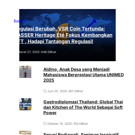
Business
Regulasi Berubah, VSR Coin Tertunda:
VASSER Heritage Été Fokus Kembangkan
NFT , Hadapi Tantangan Regulasi!
Maret 27, 2025
•
648 Dilihat
Aldino, Anak Desa yang Menjadi
Mahasiswa Berprestasi Utama UNIMED
2025
Juni 25, 2025
•
601 Dilihat
Gastrodiplomasi Thailand: Global Thai
dan Kitchen of The World Sebagai Soft
Power
Oktober 15, 2025
•
150 Dilihat
Seruni Bodjawati, Seniman Inspiratif