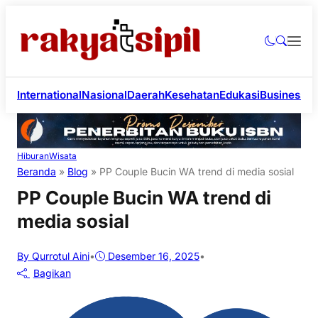
International
Nasional
Daerah
Kesehatan
Edukasi
Business
Li
Hiburan
Wisata
Beranda
»
Blog
»
PP Couple Bucin WA trend di media sosial
PP Couple Bucin WA trend di
media sosial
By Qurrotul Aini
•
Desember 16, 2025
•
Bagikan