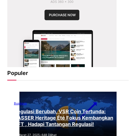
Populer
Business
Regulasi Berubah, VSR Coin Tertunda:
VASSER Heritage Été Fokus Kembangkan
NFT , Hadapi Tantangan Regulasi!
Maret 27, 2025
•
648 Dilihat