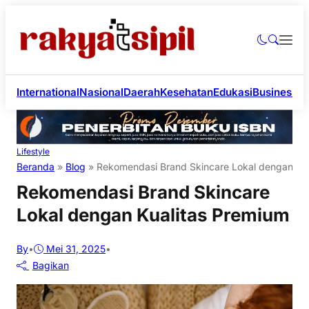
International
Nasional
Daerah
Kesehatan
Edukasi
Business
Li
Lifestyle
Beranda
»
Blog
»
Rekomendasi Brand Skincare Lokal dengan Kua
Rekomendasi Brand Skincare
Lokal dengan Kualitas Premium
By
•
Mei 31, 2025
•
Bagikan