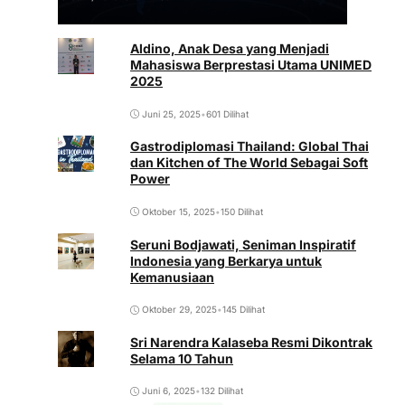
Aldino, Anak Desa yang Menjadi
Mahasiswa Berprestasi Utama UNIMED
2025
Juni 25, 2025
•
601 Dilihat
Gastrodiplomasi Thailand: Global Thai
dan Kitchen of The World Sebagai Soft
Power
Oktober 15, 2025
•
150 Dilihat
Seruni Bodjawati, Seniman Inspiratif
Indonesia yang Berkarya untuk
Kemanusiaan
Oktober 29, 2025
•
145 Dilihat
Sri Narendra Kalaseba Resmi Dikontrak
Selama 10 Tahun
Juni 6, 2025
•
132 Dilihat