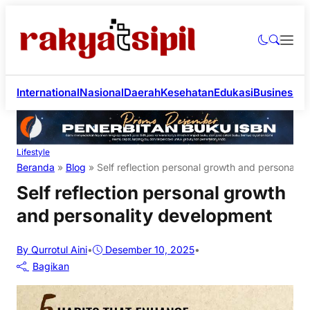
International
Nasional
Daerah
Kesehatan
Edukasi
Business
Li
Lifestyle
Beranda
»
Blog
»
Self reflection personal growth and personalit
Self reflection personal growth
and personality development
By Qurrotul Aini
•
Desember 10, 2025
•
Bagikan