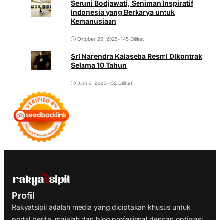
Seruni Bodjawati, Seniman Inspiratif
Indonesia yang Berkarya untuk
Kemanusiaan
Oktober 29, 2025
•
145 Dilihat
Sri Narendra Kalaseba Resmi Dikontrak
Selama 10 Tahun
Juni 6, 2025
•
132 Dilihat
Profil
Rakyatsipil adalah media yang diciptakan khusus untuk
portal berita, majalah dan blog profesional dengan optimasi