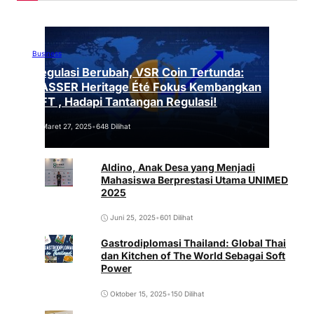
Business
Regulasi Berubah, VSR Coin Tertunda:
VASSER Heritage Été Fokus Kembangkan
NFT , Hadapi Tantangan Regulasi!
Maret 27, 2025
•
648 Dilihat
Aldino, Anak Desa yang Menjadi
Mahasiswa Berprestasi Utama UNIMED
2025
Juni 25, 2025
•
601 Dilihat
Gastrodiplomasi Thailand: Global Thai
dan Kitchen of The World Sebagai Soft
Power
Oktober 15, 2025
•
150 Dilihat