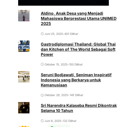
Aldino, Anak Desa yang Menjadi
Mahasiswa Berprestasi Utama UNIMED
2025
Juni 25, 2025
•
601 Dilihat
Gastrodiplomasi Thailand: Global Thai
dan Kitchen of The World Sebagai Soft
Power
Oktober 15, 2025
•
150 Dilihat
Seruni Bodjawati, Seniman Inspiratif
Indonesia yang Berkarya untuk
Kemanusiaan
Oktober 29, 2025
•
145 Dilihat
Sri Narendra Kalaseba Resmi Dikontrak
Selama 10 Tahun
Juni 6, 2025
•
132 Dilihat