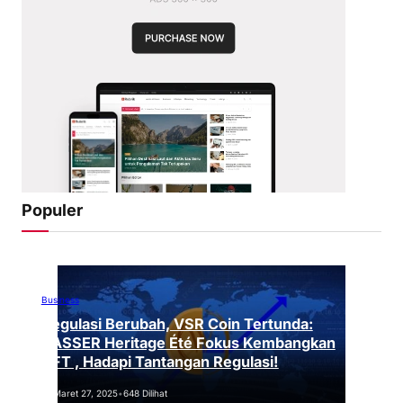
Populer
Business
Regulasi Berubah, VSR Coin Tertunda:
VASSER Heritage Été Fokus Kembangkan
NFT , Hadapi Tantangan Regulasi!
Maret 27, 2025
•
648 Dilihat