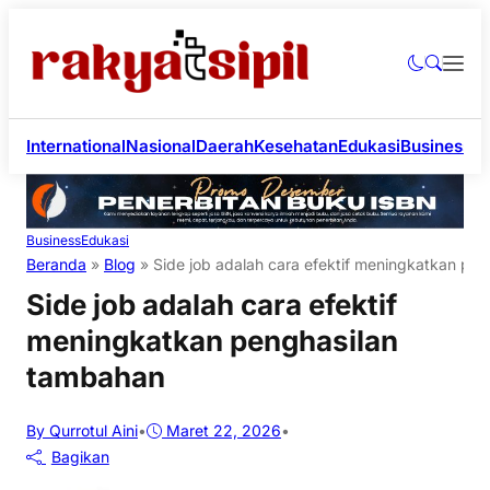
International
Nasional
Daerah
Kesehatan
Edukasi
Business
Li
Business
Edukasi
Beranda
»
Blog
»
Side job adalah cara efektif meningkatkan pe
Side job adalah cara efektif
meningkatkan penghasilan
tambahan
By Qurrotul Aini
•
Maret 22, 2026
•
Bagikan