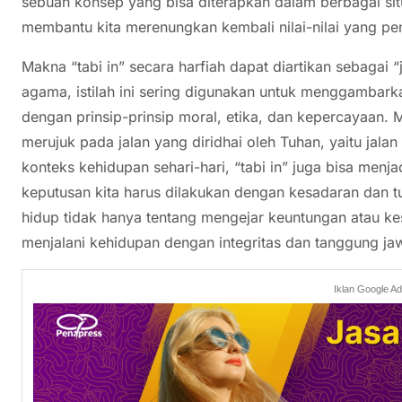
sebuah konsep yang bisa diterapkan dalam berbagai sit
membantu kita merenungkan kembali nilai-nilai yang pen
Makna “tabi in” secara harfiah dapat diartikan sebagai 
agama, istilah ini sering digunakan untuk menggambarka
dengan prinsip-prinsip moral, etika, dan kepercayaan. M
merujuk pada jalan yang diridhai oleh Tuhan, yaitu jal
konteks kehidupan sehari-hari, “tabi in” juga bisa menj
keputusan kita harus dilakukan dengan kesadaran dan t
hidup tidak hanya tentang mengejar keuntungan atau ke
menjalani kehidupan dengan integritas dan tanggung ja
Iklan Google A