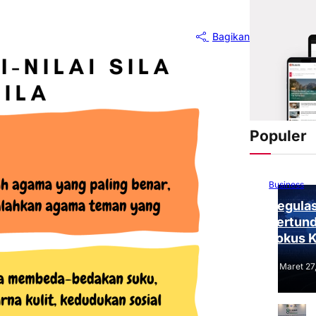
Bagikan
Populer
Business
Regulas
Tertund
Fokus 
Tantang
Maret 27