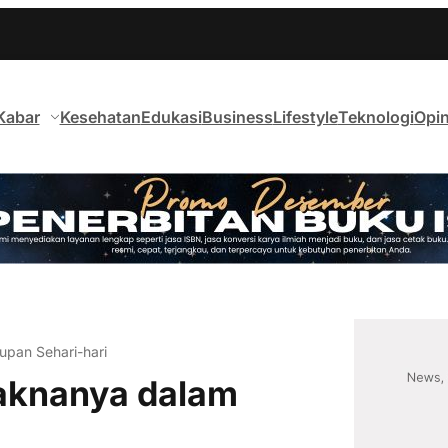
Kabar
Kesehatan
Edukasi
Business
Lifestyle
Teknologi
Opin
upan Sehari-hari
Maknanya dalam