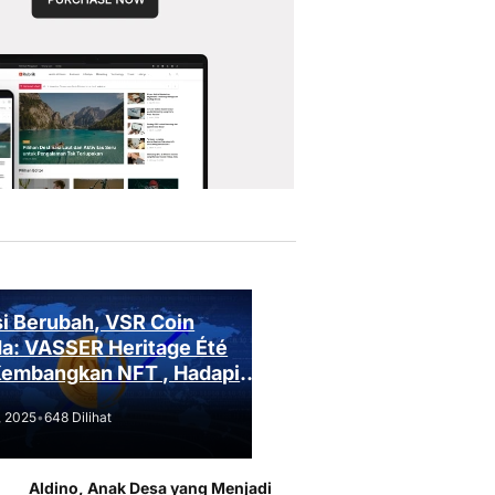
i Berubah, VSR Coin
a: VASSER Heritage Été
Kembangkan NFT , Hadapi
an Regulasi!
, 2025
•
648 Dilihat
Aldino, Anak Desa yang Menjadi