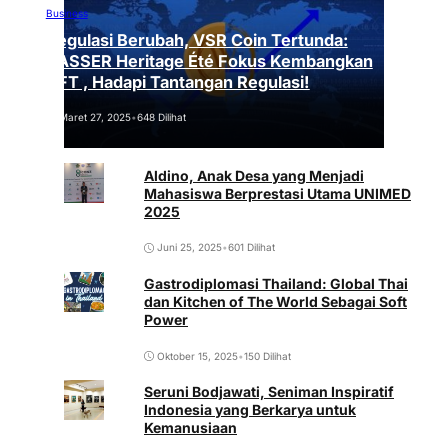
Business
Regulasi Berubah, VSR Coin Tertunda:
VASSER Heritage Été Fokus Kembangkan
NFT , Hadapi Tantangan Regulasi!
Maret 27, 2025
•
648 Dilihat
Aldino, Anak Desa yang Menjadi
Mahasiswa Berprestasi Utama UNIMED
2025
Juni 25, 2025
•
601 Dilihat
Gastrodiplomasi Thailand: Global Thai
dan Kitchen of The World Sebagai Soft
Power
Oktober 15, 2025
•
150 Dilihat
Seruni Bodjawati, Seniman Inspiratif
Indonesia yang Berkarya untuk
Kemanusiaan