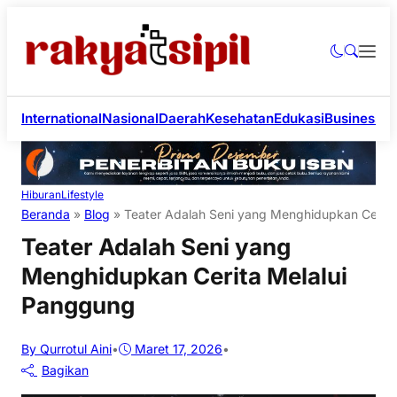
International
Nasional
Daerah
Kesehatan
Edukasi
Business
Li
Hiburan
Lifestyle
Beranda
»
Blog
»
Teater Adalah Seni yang Menghidupkan Cerita
Teater Adalah Seni yang
Menghidupkan Cerita Melalui
Panggung
By Qurrotul Aini
•
Maret 17, 2026
•
Bagikan