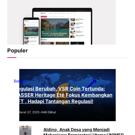
Populer
Business
Regulasi Berubah, VSR Coin Tertunda:
VASSER Heritage Été Fokus Kembangkan
NFT , Hadapi Tantangan Regulasi!
Maret 27, 2025
•
648 Dilihat
Aldino, Anak Desa yang Menjadi
Mahasiswa Berprestasi Utama UNIMED