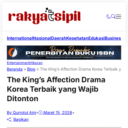
International
Nasional
Daerah
Kesehatan
Edukasi
Business
Li
Entertainment
Hiburan
Beranda
»
Blog
»
The King’s Affection Drama Korea Terbaik yang
The King’s Affection Drama
Korea Terbaik yang Wajib
Ditonton
By Qurrotul Aini
•
Maret 15, 2026
•
Bagikan