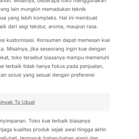
tahun. Misalnya, beberapa toko menggunakan
yang lain mungkin memadukan teknik
asa yang lebih kompleks. Hal ini membuat
 baik dari segi tekstur, aroma, maupun rasa.
 opsi kustomisasi. Konsumen dapat memesan kue
ka. Misalnya, jika seseorang ingin kue dengan
pekat, toko tersebut biasanya mampu memenuhi
e terbaik tidak hanya fokus pada penjualan,
n solusi yang sesuai dengan preferensi
minyak To Ubud
enyimpanan. Toko kue terbaik biasanya
ga kualitas produk sejak awal hingga akhir.
ti-hati, termasuk bahan-bahan alami dan