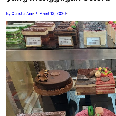
By Qurrotul Aini
•
Maret 13, 2026
•