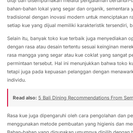
diuji dan disempurnakan melalui pengalaman bertahun-
bahan-bahan lokal yang segar dan organik, sementara 
tradisional dengan inovasi modern untuk menciptakan r
setiap kue yang dijual memiliki karakteristik tersendiri,
Selain itu, banyak toko kue terbaik juga menyediakan
dengan rasa atau desain tertentu sesuai keinginan mere
rasa mangga yang segar atau kue coklat yang sangat 
permintaan tersebut. Hal ini menunjukkan bahwa toko ku
tetapi juga pada kepuasan pelanggan dengan menawarka
individu.
Read also:
5 Bali Dining Recommendations From Se
Rasa kue juga dipengaruhi oleh cara pengolahan dan p
menggunakan metode pembuatan yang higienis dan menja
Bahan-bahan yang digunakan umumnya dipilih dengan ha