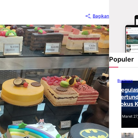
Bagikan
Populer
Business
Regulas
Tertund
Fokus 
Tantang
Maret 27