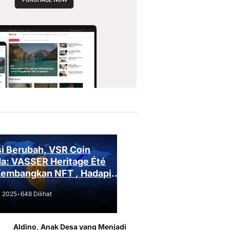
i Berubah, VSR Coin
a: VASSER Heritage Été
Kembangkan NFT , Hadapi
an Regulasi!
, 2025
•
648 Dilihat
Aldino, Anak Desa yang Menjadi