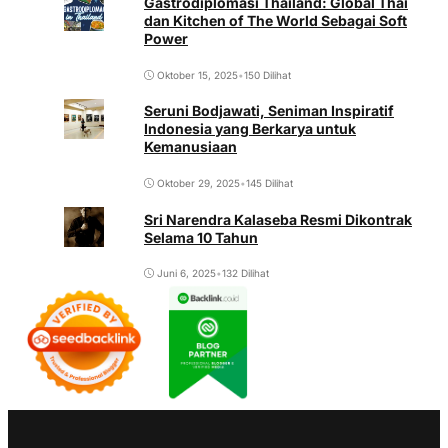
Gastrodiplomasi Thailand: Global Thai
dan Kitchen of The World Sebagai Soft
Power
Oktober 15, 2025
•
150 Dilihat
Seruni Bodjawati, Seniman Inspiratif
Indonesia yang Berkarya untuk
Kemanusiaan
Oktober 29, 2025
•
145 Dilihat
Sri Narendra Kalaseba Resmi Dikontrak
Selama 10 Tahun
Juni 6, 2025
•
132 Dilihat