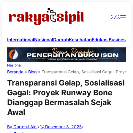
International
Nasional
Daerah
Kesehatan
Edukasi
Business
Li
Nasional
Beranda
»
Blog
»
Transparansi Gelap, Sosialisasi Gagal: Proye
Transparansi Gelap, Sosialisasi
Gagal: Proyek Runway Bone
Dianggap Bermasalah Sejak
Awal
By Qurrotul Aini
•
Desember 3, 2025
•