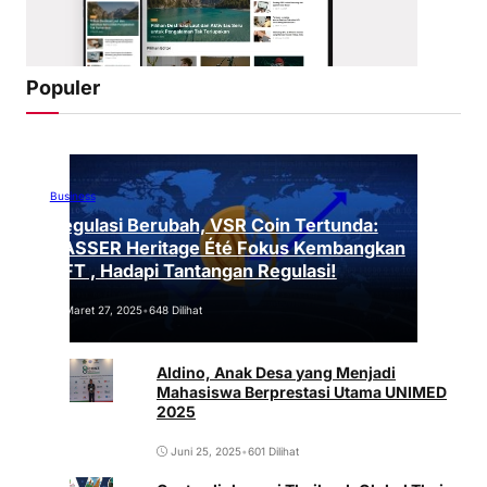
Populer
Business
Regulasi Berubah, VSR Coin Tertunda:
VASSER Heritage Été Fokus Kembangkan
NFT , Hadapi Tantangan Regulasi!
Maret 27, 2025
•
648 Dilihat
Aldino, Anak Desa yang Menjadi
Mahasiswa Berprestasi Utama UNIMED
2025
Juni 25, 2025
•
601 Dilihat