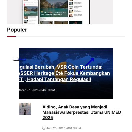
Populer
Business
Regulasi Berubah, VSR Coin Tertunda:
VASSER Heritage Été Fokus Kembangkan
NFT , Hadapi Tantangan Regulasi!
Maret 27, 2025
•
648 Dilihat
Aldino, Anak Desa yang Menjadi
Mahasiswa Berprestasi Utama UNIMED
2025
Juni 25, 2025
•
601 Dilihat