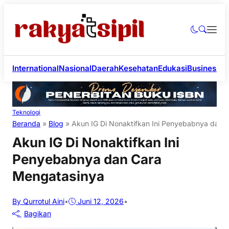
International
Nasional
Daerah
Kesehatan
Edukasi
Business
Li
Teknologi
Beranda
»
Blog
»
Akun IG Di Nonaktifkan Ini Penyebabnya dan 
Akun IG Di Nonaktifkan Ini
Penyebabnya dan Cara
Mengatasinya
By Qurrotul Aini
•
Juni 12, 2026
•
Bagikan