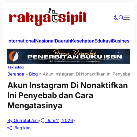
International
Nasional
Daerah
Kesehatan
Edukasi
Business
Li
Teknologi
Beranda
»
Blog
»
Akun Instagram Di Nonaktifkan Ini Penyebab 
Akun Instagram Di Nonaktifkan
Ini Penyebab dan Cara
Mengatasinya
By Qurrotul Aini
•
Juni 11, 2026
•
Bagikan