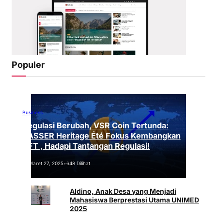
Populer
Business
Regulasi Berubah, VSR Coin Tertunda:
VASSER Heritage Été Fokus Kembangkan
NFT , Hadapi Tantangan Regulasi!
Maret 27, 2025
•
648 Dilihat
Aldino, Anak Desa yang Menjadi
Mahasiswa Berprestasi Utama UNIMED
2025