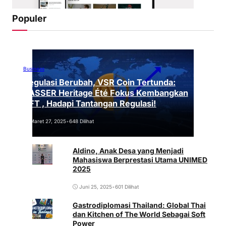
Populer
Business
Regulasi Berubah, VSR Coin Tertunda:
VASSER Heritage Été Fokus Kembangkan
NFT , Hadapi Tantangan Regulasi!
Maret 27, 2025
•
648 Dilihat
Aldino, Anak Desa yang Menjadi
Mahasiswa Berprestasi Utama UNIMED
2025
Juni 25, 2025
•
601 Dilihat
Gastrodiplomasi Thailand: Global Thai
dan Kitchen of The World Sebagai Soft
Power