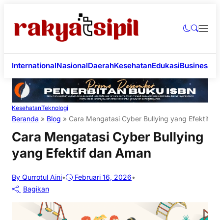
International
Nasional
Daerah
Kesehatan
Edukasi
Business
Li
Kesehatan
Teknologi
Beranda
»
Blog
»
Cara Mengatasi Cyber Bullying yang Efektif d
Cara Mengatasi Cyber Bullying
yang Efektif dan Aman
By Qurrotul Aini
•
Februari 16, 2026
•
Bagikan