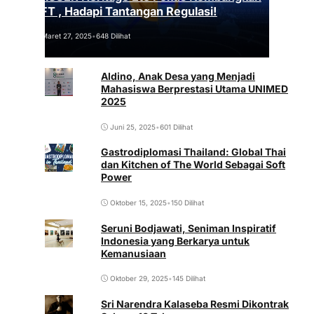
NFT , Hadapi Tantangan Regulasi!
Maret 27, 2025
•
648 Dilihat
Aldino, Anak Desa yang Menjadi
Mahasiswa Berprestasi Utama UNIMED
2025
Juni 25, 2025
•
601 Dilihat
Gastrodiplomasi Thailand: Global Thai
dan Kitchen of The World Sebagai Soft
Power
Oktober 15, 2025
•
150 Dilihat
Seruni Bodjawati, Seniman Inspiratif
Indonesia yang Berkarya untuk
Kemanusiaan
Oktober 29, 2025
•
145 Dilihat
Sri Narendra Kalaseba Resmi Dikontrak