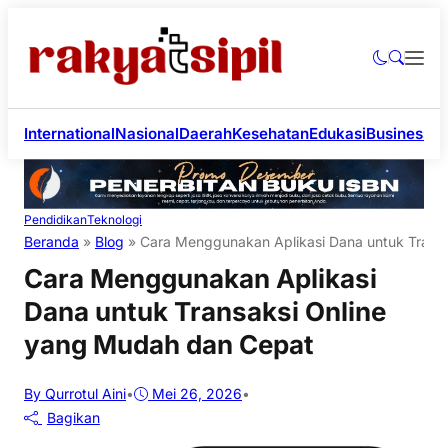
International
Nasional
Daerah
Kesehatan
Edukasi
Business
Li
Pendidikan
Teknologi
Beranda
»
Blog
»
Cara Menggunakan Aplikasi Dana untuk Trans
Cara Menggunakan Aplikasi
Dana untuk Transaksi Online
yang Mudah dan Cepat
By Qurrotul Aini
•
Mei 26, 2026
•
Bagikan