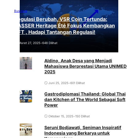
Business
Regulasi Berubah, VSR Coin Tertunda:
VASSER Heritage Été Fokus Kembangkan
NFT , Hadapi Tantangan Regulasi!
Maret 27, 2025
•
648 Dilihat
Aldino, Anak Desa yang Menjadi
Mahasiswa Berprestasi Utama UNIMED
2025
Juni 25, 2025
•
601 Dilihat
Gastrodiplomasi Thailand: Global Thai
dan Kitchen of The World Sebagai Soft
Power
Oktober 15, 2025
•
150 Dilihat
Seruni Bodjawati, Seniman Inspiratif
Indonesia yang Berkarya untuk