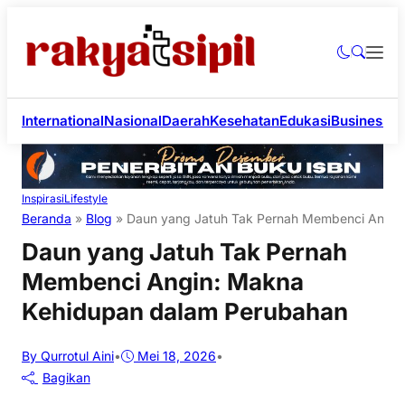
International
Nasional
Daerah
Kesehatan
Edukasi
Business
Li
Inspirasi
Lifestyle
Beranda
»
Blog
»
Daun yang Jatuh Tak Pernah Membenci Angin
Daun yang Jatuh Tak Pernah
Membenci Angin: Makna
Kehidupan dalam Perubahan
By Qurrotul Aini
•
Mei 18, 2026
•
Bagikan