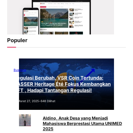
Populer
Business
Regulasi Berubah, VSR Coin Tertunda:
VASSER Heritage Été Fokus Kembangkan
NFT , Hadapi Tantangan Regulasi!
Maret 27, 2025
•
648 Dilihat
Aldino, Anak Desa yang Menjadi
Mahasiswa Berprestasi Utama UNIMED
2025