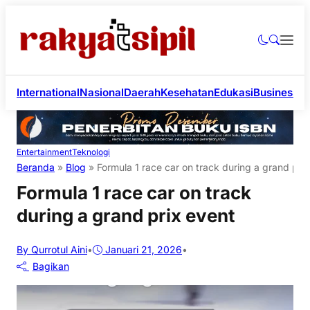
International
Nasional
Daerah
Kesehatan
Edukasi
Business
Li
Entertainment
Teknologi
Beranda
»
Blog
»
Formula 1 race car on track during a grand pri
Formula 1 race car on track
during a grand prix event
By Qurrotul Aini
•
Januari 21, 2026
•
Bagikan