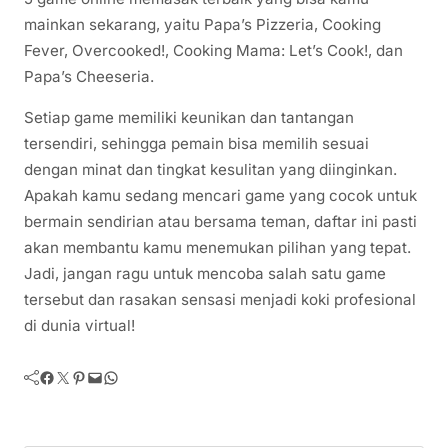
mainkan sekarang, yaitu Papa’s Pizzeria, Cooking
Fever, Overcooked!, Cooking Mama: Let’s Cook!, dan
Papa’s Cheeseria.
Setiap game memiliki keunikan dan tantangan
tersendiri, sehingga pemain bisa memilih sesuai
dengan minat dan tingkat kesulitan yang diinginkan.
Apakah kamu sedang mencari game yang cocok untuk
bermain sendirian atau bersama teman, daftar ini pasti
akan membantu kamu menemukan pilihan yang tepat.
Jadi, jangan ragu untuk mencoba salah satu game
tersebut dan rasakan sensasi menjadi koki profesional
di dunia virtual!
Facebook
Twitter
Pinterest
Mail
WhatsApp