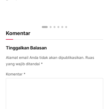
Komentar
Tinggalkan Balasan
Alamat email Anda tidak akan dipublikasikan.
Ruas
yang wajib ditandai
*
Komentar
*