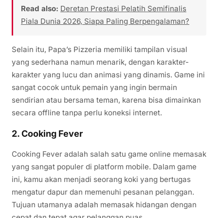
Read also:
Deretan Prestasi Pelatih Semifinalis
Piala Dunia 2026, Siapa Paling Berpengalaman?
Selain itu, Papa’s Pizzeria memiliki tampilan visual
yang sederhana namun menarik, dengan karakter-
karakter yang lucu dan animasi yang dinamis. Game ini
sangat cocok untuk pemain yang ingin bermain
sendirian atau bersama teman, karena bisa dimainkan
secara offline tanpa perlu koneksi internet.
2. Cooking Fever
Cooking Fever adalah salah satu game online memasak
yang sangat populer di platform mobile. Dalam game
ini, kamu akan menjadi seorang koki yang bertugas
mengatur dapur dan memenuhi pesanan pelanggan.
Tujuan utamanya adalah memasak hidangan dengan
cepat dan tepat agar pelanggan puas.