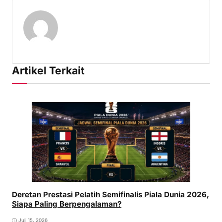
Artikel Terkait
Deretan Prestasi Pelatih Semifinalis Piala Dunia 2026,
Siapa Paling Berpengalaman?
Juli 15, 2026