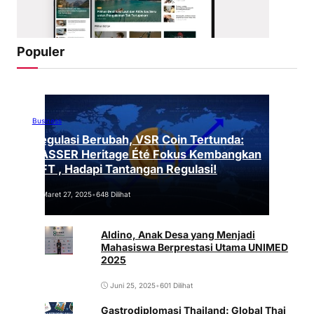
Populer
Business
Regulasi Berubah, VSR Coin Tertunda:
VASSER Heritage Été Fokus Kembangkan
NFT , Hadapi Tantangan Regulasi!
Maret 27, 2025
•
648 Dilihat
Aldino, Anak Desa yang Menjadi
Mahasiswa Berprestasi Utama UNIMED
2025
Juni 25, 2025
•
601 Dilihat
Gastrodiplomasi Thailand: Global Thai