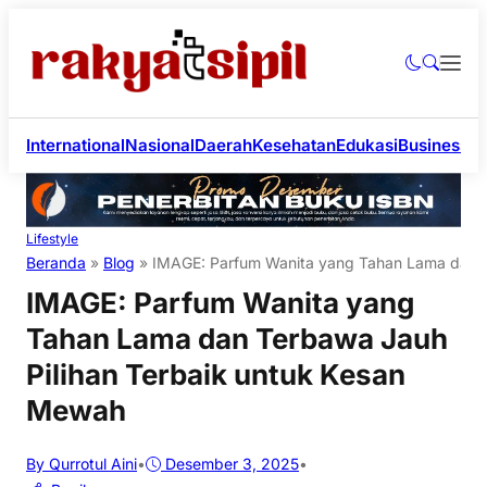
International
Nasional
Daerah
Kesehatan
Edukasi
Business
Li
Lifestyle
Beranda
»
Blog
»
IMAGE: Parfum Wanita yang Tahan Lama dan T
IMAGE: Parfum Wanita yang
Tahan Lama dan Terbawa Jauh
Pilihan Terbaik untuk Kesan
Mewah
By Qurrotul Aini
•
Desember 3, 2025
•