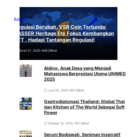
Business
Regulasi Berubah, VSR Coin Tertunda:
VASSER Heritage Été Fokus Kembangkan
NFT , Hadapi Tantangan Regulasi!
Maret 27, 2025
•
648 Dilihat
Aldino, Anak Desa yang Menjadi
Mahasiswa Berprestasi Utama UNIMED
2025
Juni 25, 2025
•
601 Dilihat
Gastrodiplomasi Thailand: Global Thai
dan Kitchen of The World Sebagai Soft
Power
Oktober 15, 2025
•
150 Dilihat
Seruni Bodjawati, Seniman Inspiratif