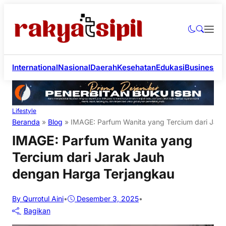
International
Nasional
Daerah
Kesehatan
Edukasi
Business
Li
Lifestyle
Beranda
»
Blog
»
IMAGE: Parfum Wanita yang Tercium dari Jar
IMAGE: Parfum Wanita yang
Tercium dari Jarak Jauh
dengan Harga Terjangkau
By Qurrotul Aini
•
Desember 3, 2025
•
Bagikan