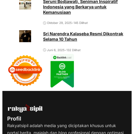
Seruni Bodjawati, Seniman Inspiratif
Indonesia yang Berkarya untuk
Kemanusiaan
Oktober 29, 2025
•
145 Dilihat
Sri Narendra Kalaseba Resmi Dikontrak
Selama 10 Tahun
Juni 6, 2025
•
132 Dilihat
Profil
Rakyatsipil adalah media yang diciptakan khusus untuk
portal berita, majalah dan blog profesional dengan optimasi