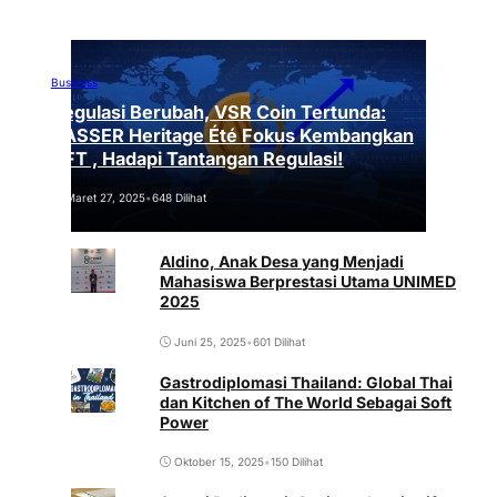
Business
Regulasi Berubah, VSR Coin Tertunda:
VASSER Heritage Été Fokus Kembangkan
NFT , Hadapi Tantangan Regulasi!
Maret 27, 2025
•
648 Dilihat
Aldino, Anak Desa yang Menjadi
Mahasiswa Berprestasi Utama UNIMED
2025
Juni 25, 2025
•
601 Dilihat
Gastrodiplomasi Thailand: Global Thai
dan Kitchen of The World Sebagai Soft
Power
Oktober 15, 2025
•
150 Dilihat