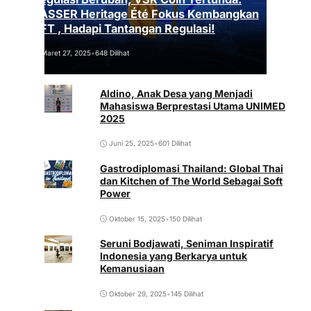
VASSER Heritage Été Fokus Kembangkan
NFT , Hadapi Tantangan Regulasi!
Maret 27, 2025
•
648 Dilihat
Aldino, Anak Desa yang Menjadi
Mahasiswa Berprestasi Utama UNIMED
2025
Juni 25, 2025
•
601 Dilihat
Gastrodiplomasi Thailand: Global Thai
dan Kitchen of The World Sebagai Soft
Power
Oktober 15, 2025
•
150 Dilihat
Seruni Bodjawati, Seniman Inspiratif
Indonesia yang Berkarya untuk
Kemanusiaan
Oktober 29, 2025
•
145 Dilihat