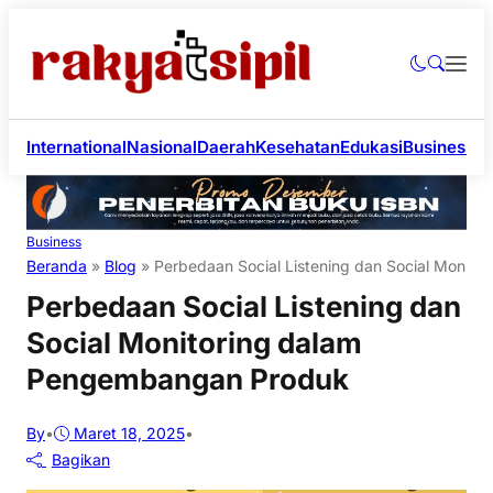
International
Nasional
Daerah
Kesehatan
Edukasi
Business
Li
Business
Beranda
»
Blog
»
Perbedaan Social Listening dan Social Monit
Perbedaan Social Listening dan
Social Monitoring dalam
Pengembangan Produk
By
•
Maret 18, 2025
•
Bagikan