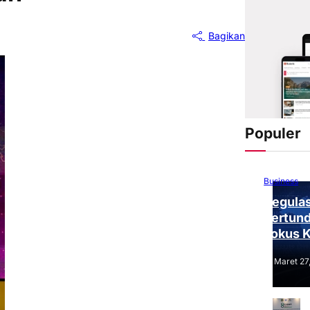
Bagikan
Populer
Business
Regulas
Tertund
Fokus 
Tantang
Maret 27