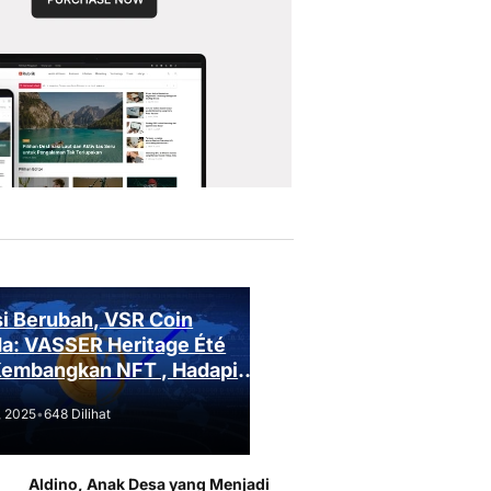
i Berubah, VSR Coin
a: VASSER Heritage Été
Kembangkan NFT , Hadapi
an Regulasi!
, 2025
•
648 Dilihat
Aldino, Anak Desa yang Menjadi