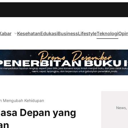
Kabar
Kesehatan
Edukasi
Business
Lifestyle
Teknologi
Opin
an Mengubah Kehidupan
 Masa Depan yang
an