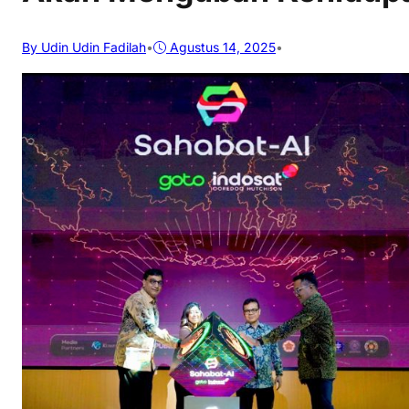
By Udin Udin Fadilah
•
Agustus 14, 2025
•