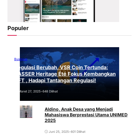
Populer
Business
Regulasi Berubah, VSR Coin Tertunda:
VASSER Heritage Été Fokus Kembangkan
NFT , Hadapi Tantangan Regulasi!
Maret 27, 2025
•
648 Dilihat
Aldino, Anak Desa yang Menjadi
Mahasiswa Berprestasi Utama UNIMED
2025
Juni 25, 2025
•
601 Dilihat