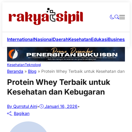
International
Nasional
Daerah
Kesehatan
Edukasi
Business
Li
Kesehatan
Teknologi
Beranda
»
Blog
»
Protein Whey Terbaik untuk Kesehatan dan Ke
Protein Whey Terbaik untuk
Kesehatan dan Kebugaran
By Qurrotul Aini
•
Januari 16, 2026
•
Bagikan