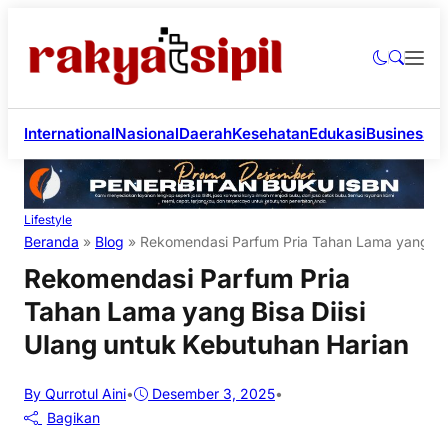
International
Nasional
Daerah
Kesehatan
Edukasi
Business
Li
Lifestyle
Beranda
»
Blog
»
Rekomendasi Parfum Pria Tahan Lama yang Bisa
Rekomendasi Parfum Pria
Tahan Lama yang Bisa Diisi
Ulang untuk Kebutuhan Harian
By Qurrotul Aini
•
Desember 3, 2025
•
Bagikan