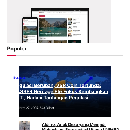
Populer
Business
Regulasi Berubah, VSR Coin Tertunda:
VASSER Heritage Été Fokus Kembangkan
NFT , Hadapi Tantangan Regulasi!
Maret 27, 2025
•
648 Dilihat
Aldino, Anak Desa yang Menjadi
Mahasiswa Berprestasi Utama UNIMED