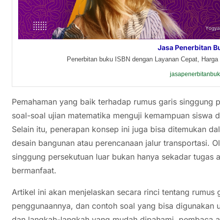
Jasa Penerbitan B
Penerbitan buku ISBN dengan Layanan Cepat, Harga 
jasapenerbitanbu
Pemahaman yang baik terhadap rumus garis singgung pe
soal-soal ujian matematika menguji kemampuan siswa d
Selain itu, penerapan konsep ini juga bisa ditemukan da
desain bangunan atau perencanaan jalur transportasi. Ol
singgung persekutuan luar bukan hanya sekadar tugas a
bermanfaat.
Artikel ini akan menjelaskan secara rinci tentang rumus 
penggunaannya, dan contoh soal yang bisa digunakan un
dan langkah-langkah yang mudah dipahami, pembaca