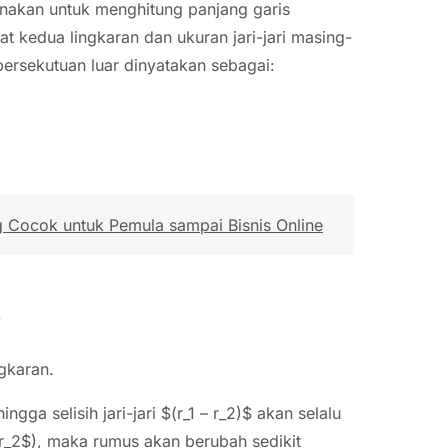
unakan untuk menghitung panjang garis
t kedua lingkaran dan ukuran jari-jari masing-
ersekutuan luar dinyatakan sebagai:
g Cocok untuk Pemula sampai Bisnis Online
.
ngkaran.
ga selisih jari-jari $(r_1 – r_2)$ akan selalu
 = r_2$), maka rumus akan berubah sedikit