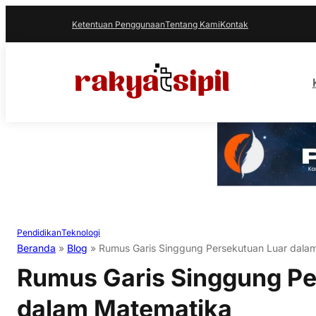
Ketentuan Penggunaan
Tentang Kami
Kontak
Pendidikan
Teknologi
Beranda
»
Blog
»
Rumus Garis Singgung Persekutuan Luar dala
Rumus Garis Singgung Pe
dalam Matematika