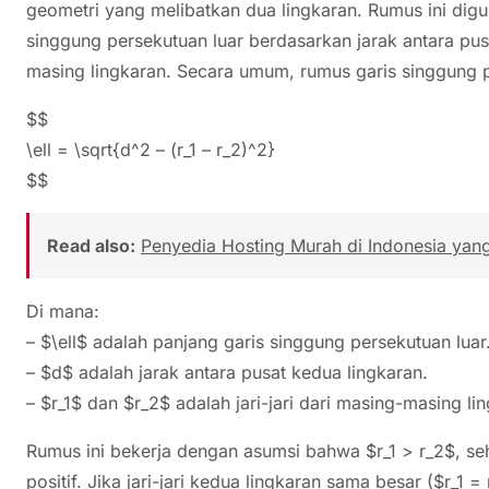
geometri yang melibatkan dua lingkaran. Rumus ini dig
singgung persekutuan luar berdasarkan jarak antara pusa
masing lingkaran. Secara umum, rumus garis singgung p
$$
\ell = \sqrt{d^2 – (r_1 – r_2)^2}
$$
Read also:
Penyedia Hosting Murah di Indonesia yan
Di mana:
– $\ell$ adalah panjang garis singgung persekutuan luar
– $d$ adalah jarak antara pusat kedua lingkaran.
– $r_1$ dan $r_2$ adalah jari-jari dari masing-masing li
Rumus ini bekerja dengan asumsi bahwa $r_1 > r_2$, sehing
positif. Jika jari-jari kedua lingkaran sama besar ($r_1