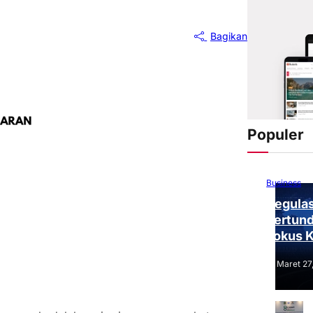
Bagikan
Populer
Business
Regulas
Tertund
Fokus 
Tantang
Maret 27