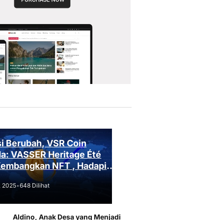
i Berubah, VSR Coin
a: VASSER Heritage Été
Kembangkan NFT , Hadapi
an Regulasi!
, 2025
•
648 Dilihat
Aldino, Anak Desa yang Menjadi