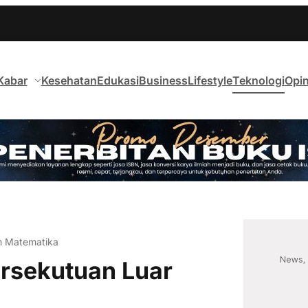
Kabar
Kesehatan
Edukasi
Business
Lifestyle
Teknologi
Opin
m Matematika
rsekutuan Luar