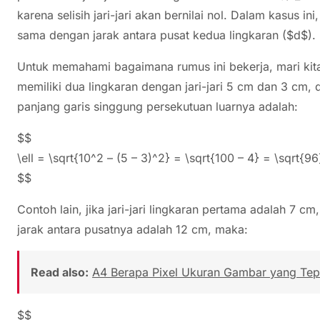
karena selisih jari-jari akan bernilai nol. Dalam kasus i
sama dengan jarak antara pusat kedua lingkaran ($d$).
Untuk memahami bagaimana rumus ini bekerja, mari kita 
memiliki dua lingkaran dengan jari-jari 5 cm dan 3 cm,
panjang garis singgung persekutuan luarnya adalah:
$$
\ell = \sqrt{10^2 – (5 – 3)^2} = \sqrt{100 – 4} = \sqrt{9
$$
Contoh lain, jika jari-jari lingkaran pertama adalah 7 cm
jarak antara pusatnya adalah 12 cm, maka:
Read also:
A4 Berapa Pixel Ukuran Gambar yang Tepa
$$